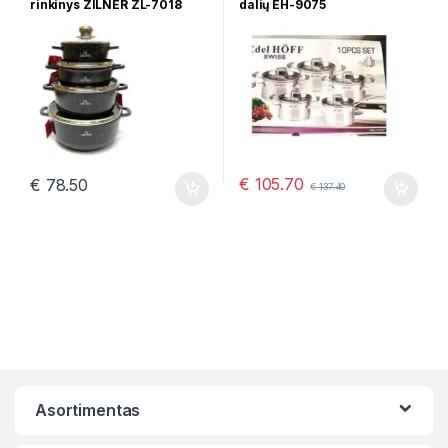
rinkinys ZILNER ZL-7018
dalių EH-9075
€
105.70
€
78.50
€
137.40
Asortimentas