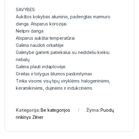
SAVYBĖS:
Aukštos kokybės aliuminis, padengtas marmuro
danga. Atsparus korozijai.
Nelipni danga
Atsparus aukštai temperatūrai
Galima naudoti orkaitėje
Galimybė gaminti patiekalus su nedideliu kiekiu
riebalų
Galima plauti indaplovėje.
Greitas ir tolygus šilumos paskirstymas
Tinka visoms visų tipų viryklėms: halogeninėms,
keramikinėms, dujinėms ir indukcinėms.
Kategorija:
Be kategorijos
Žyma:
Puodų
rinkinys Zilner