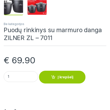
Be kategorijos
Puodų rinkinys su marmuro danga
ZILNER ZL – 7011
€
69.90
Puodų rinkinys su marmuro danga ZILNER ZL - 7011 quantity
Į krepšelį