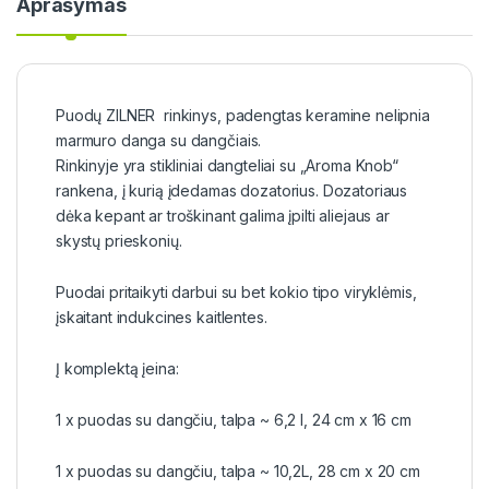
Aprašymas
Puodų ZILNER rinkinys, padengtas keramine nelipnia
marmuro danga su dangčiais.
Rinkinyje yra stikliniai dangteliai su „Aroma Knob“
rankena, į kurią įdedamas dozatorius. Dozatoriaus
dėka kepant ar troškinant galima įpilti aliejaus ar
skystų prieskonių.
Puodai pritaikyti darbui su bet kokio tipo viryklėmis,
įskaitant indukcines kaitlentes.
Į komplektą įeina:
1 x puodas su dangčiu, talpa ~ 6,2 l, 24 cm x 16 cm
1 x puodas su dangčiu, talpa ~ 10,2L, 28 cm x 20 cm