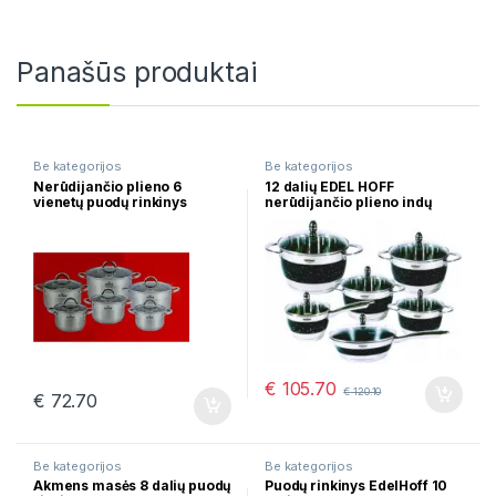
Panašūs produktai
Be kategorijos
Be kategorijos
Nerūdijančio plieno 6
12 dalių EDEL HOFF
vienetų puodų rinkinys
nerūdijančio plieno indų
Zilner zl-8109
rinkinys EB-9083
€
105.70
€
120.10
€
72.70
Be kategorijos
Be kategorijos
Akmens masės 8 dalių puodų
Puodų rinkinys EdelHoff 10