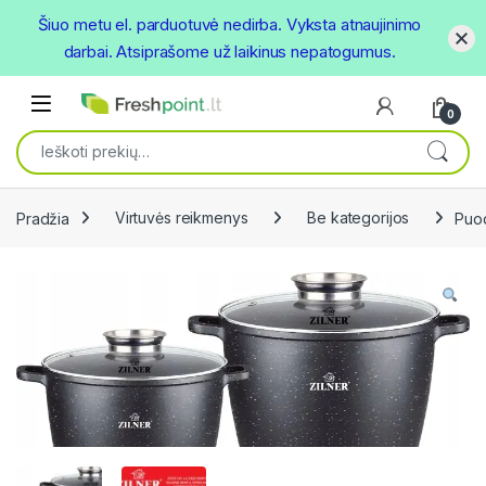
Šiuo metu el. parduotuvė nedirba. Vyksta atnaujinimo
darbai. Atsiprašome už laikinus nepatogumus.
Skip to navigation
Skip to content
Open
0
Ieškoti:
Pradžia
Virtuvės reikmenys
Be kategorijos
Puod