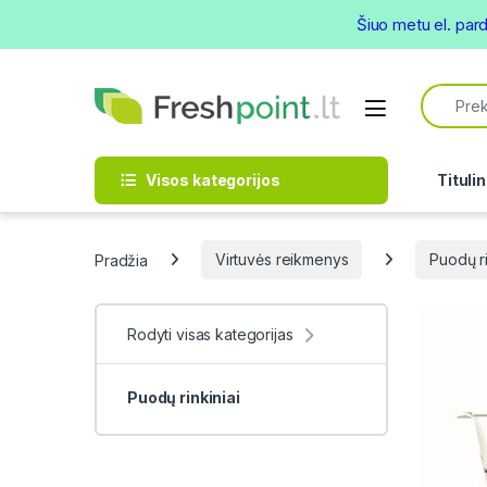
Šiuo metu el. par
Skip to navigation
Skip to content
Search f
Open
Visos kategorijos
Titulin
Pradžia
Virtuvės reikmenys
Puodų ri
Rodyti visas kategorijas
Puodų rinkiniai