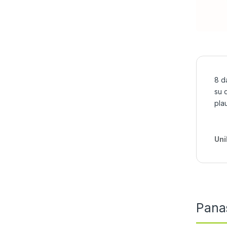
8 d
su 
plau
Uni
Pana