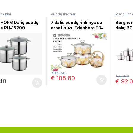
nkiniai
Puodų rinkiniai
Puodų rink
HOF 6 Dalių puodų
7 dalių puodų rinkinys su
Bergner 
ys PH-15200
arbatinuku Edenberg EB-
dalių B
1839
€
131.60
€
129.10
€
108.80
10
€
92.