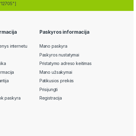
"12705"]
rmacija
Paskyros informacija
enys internetu
Mano paskyra
Paskyros nustatymai
tika
Pristatymo adreso keitimas
ormacija
Mano užsakymai
ntija
Patikusios prekės
Prisijungti
k paskyra
Registracija