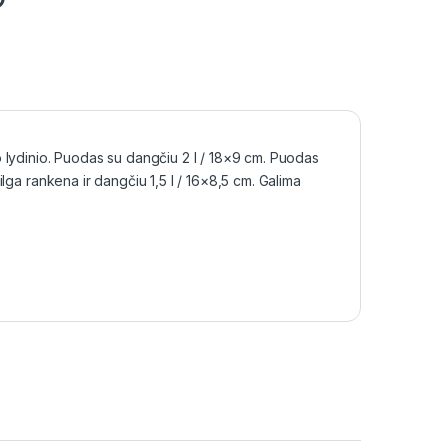
o lydinio. Puodas su dangčiu 2 l / 18×9 cm. Puodas
lga rankena ir dangčiu 1,5 l / 16×8,5 cm. Galima