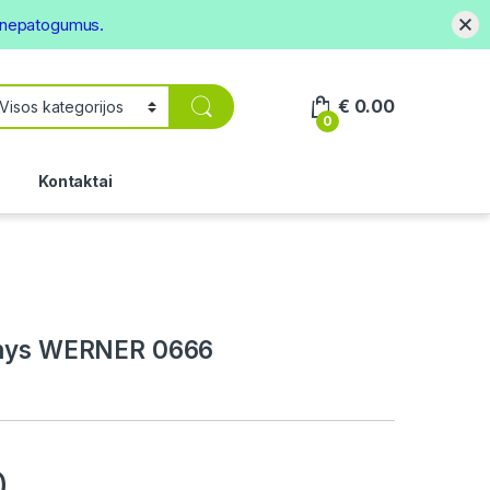
s nepatogumus.
€
0.00
0
.
Kontaktai
inys WERNER 0666
0