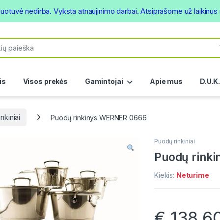
duotuvė nedirba. Vyksta atnaujinimo darbai. Atsiprašome už laikinu
or:
is
Visos prekės
Gamintojai
Apie mus
D.U.K
nkiniai
Puodų rinkinys WERNER 0666
Puodų rinkiniai
Puodų rink
Kiekis:
Neturime
€
138.6