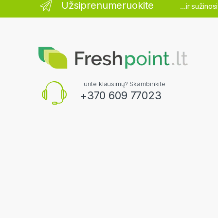
Užsiprenumeruokite
...ir sužino
Turite klausimų? Skambinkite
+370 609 77023