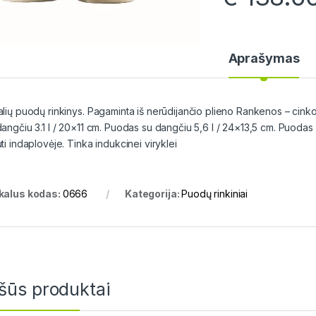
Aprašymas
alių puodų rinkinys. Pagaminta iš nerūdijančio plieno Rankenos – cink
dangčiu 3.1 l / 20×11 cm. Puodas su dangčiu 5,6 l / 24×13,5 cm. Puodas i
ti indaplovėje. Tinka indukcinei viryklei
kalus kodas:
0666
Kategorija:
Puodų rinkiniai
šūs produktai