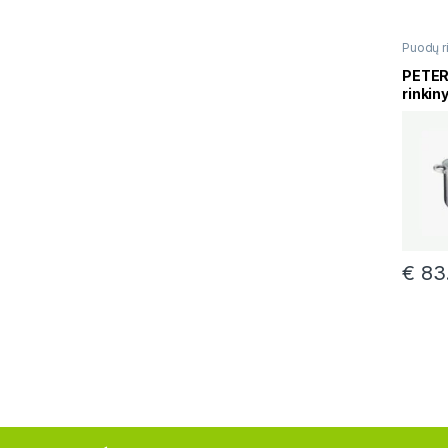
Puodų ri
PETER
rinkin
€
83.