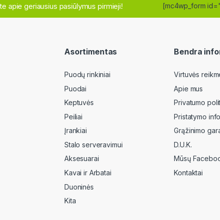
site apie geriausius pasiūlymus pirmieji!
[mc4wp_form id=
Asortimentas
Bendra info
Puodų rinkiniai
Virtuvės reikm
Puodai
Apie mus
Keptuvės
Privatumo poli
Peiliai
Pristatymo inf
Įrankiai
Grąžinimo gara
Stalo serveravimui
D.U.K.
Aksesuarai
Mūsų Faceboo
Kavai ir Arbatai
Kontaktai
Duoninės
Kita