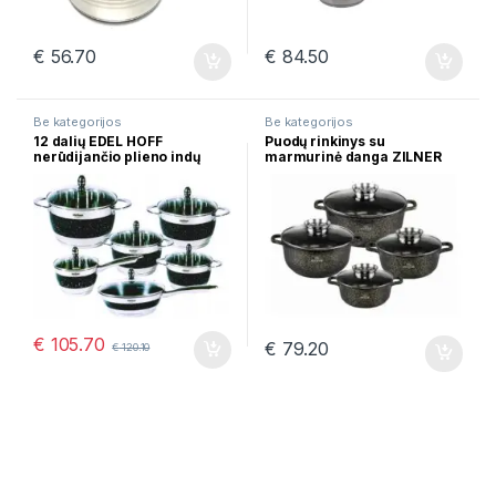
€
56.70
€
84.50
Be kategorijos
Be kategorijos
12 dalių EDEL HOFF
Puodų rinkinys su
nerūdijančio plieno indų
marmurinė danga ZILNER
rinkinys EB-9083
ZL-7209
€
105.70
€
79.20
€
120.10