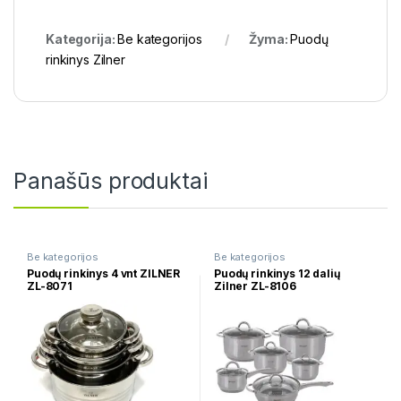
Kategorija:
Be kategorijos
Žyma:
Puodų
rinkinys Zilner
Panašūs produktai
Be kategorijos
Be kategorijos
Puodų rinkinys 4 vnt ZILNER
Puodų rinkinys 12 dalių
ZL-8071
Zilner ZL-8106