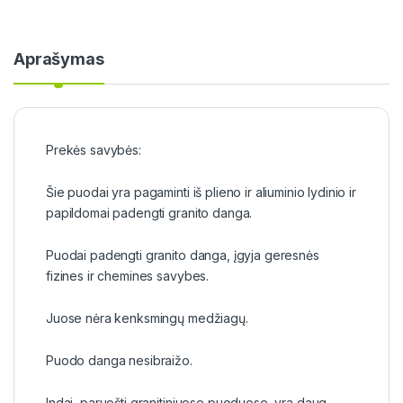
Aprašymas
Prekės savybės:
Šie puodai yra pagaminti iš plieno ir aliuminio lydinio ir
papildomai padengti granito danga.
Puodai padengti granito danga, įgyja geresnės
fizines ir chemines savybes.
Juose nėra kenksmingų medžiagų.
Puodo danga nesibraižo.
Indai, paruošti granitiniuose puoduose, yra daug