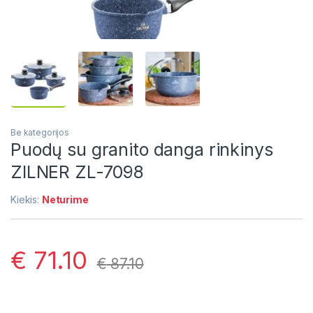
Be kategorijos
Puodų su granito danga rinkinys
ZILNER ZL-7098
Kiekis:
Neturime
€
71.10
€
87.10