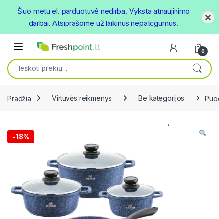
Šiuo metu el. parduotuvė nedirba. Vyksta atnaujinimo
darbai. Atsiprašome už laikinus nepatogumus.
Skip to navigation
Skip to content
Open
0
Ieškoti:
Pradžia
Virtuvės reikmenys
Be kategorijos
Puod
-
18%