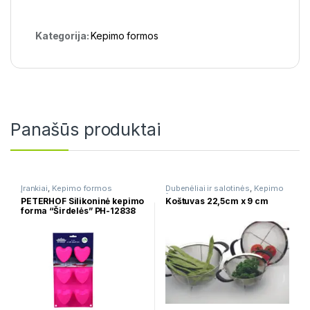
Kategorija:
Kepimo formos
Panašūs produktai
Įrankiai
,
Kepimo formos
Dubenėliai ir salotinės
,
Kepimo
formos
PETERHOF Silikoninė kepimo
Koštuvas 22,5cm x 9 cm
forma “Širdelės” PH-12838