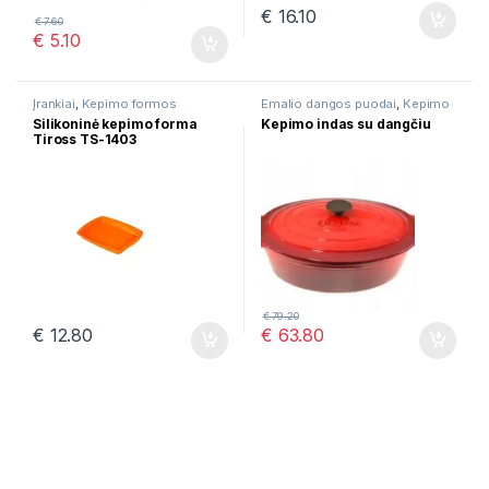
€
16.10
€
7.60
€
5.10
Įrankiai
,
Kepimo formos
Emalio dangos puodai
,
Kepimo
formos
,
Ketaus puodai
,
Puodai
Silikoninė kepimo forma
Kepimo indas su dangčiu
troškinimui
Tiross TS-1403
€
79.20
€
12.80
€
63.80