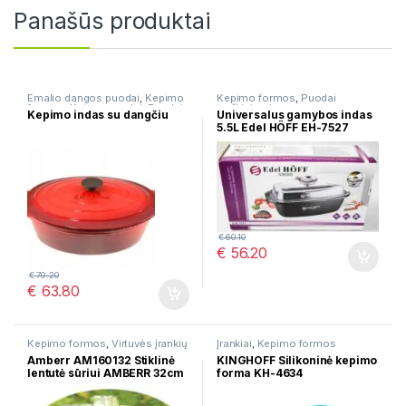
Panašūs produktai
Emalio dangos puodai
,
Kepimo
Kepimo formos
,
Puodai
formos
,
Ketaus puodai
,
Puodai
troškinimui
Kepimo indas su dangčiu
Universalus gamybos indas
troškinimui
5.5L Edel HÖFF EH-7527
€
60.10
€
56.20
€
79.20
€
63.80
Kepimo formos
,
Virtuvės įrankių
Įrankiai
,
Kepimo formos
rinkiniai
Amberr AM160132 Stiklinė
KINGHOFF Silikoninė kepimo
lentutė sūriui AMBERR 32cm
forma KH-4634