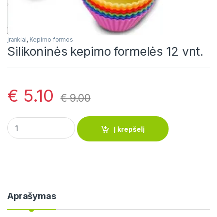
Įrankiai
,
Kepimo formos
Silikoninės kepimo formelės 12 vnt.
€
5.10
€
9.00
Silikoninės kepimo formelės 12 vnt. quantity
Į krepšelį
Aprašymas