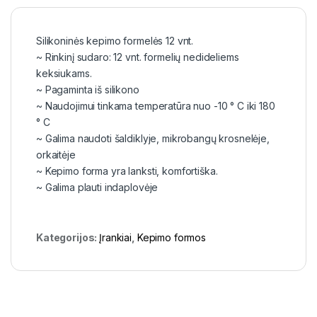
Silikoninės kepimo formelės 12 vnt.
~ Rinkinį sudaro: 12 vnt. formelių nedideliems
keksiukams.
~ Pagaminta iš silikono
~ Naudojimui tinkama temperatūra nuo -10 ° C iki 180
° С
~ Galima naudoti šaldiklyje, mikrobangų krosnelėje,
orkaitėje
~ Kepimo forma yra lanksti, komfortiška.
~ Galima plauti indaplovėje
Kategorijos:
Įrankiai
,
Kepimo formos