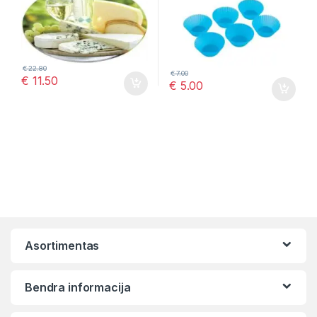
€
22.80
€
7.00
€
11.50
€
5.00
Asortimentas
Bendra informacija