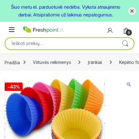
Šiuo metu el. parduotuvė nedirba. Vyksta atnaujinimo
darbai. Atsiprašome už laikinus nepatogumus.
Skip to navigation
Skip to content
Open
0
Ieškoti:
Pradžia
Virtuvės reikmenys
Įrankiai
Kepimo f
-
43%