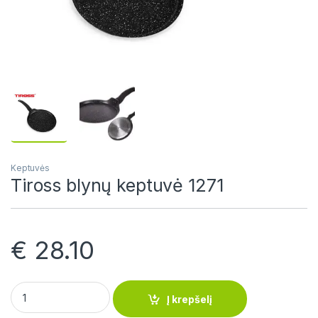
Keptuvės
Tiross blynų keptuvė 1271
€
28.10
Tiross blynų keptuvė 1271 quantity
Į krepšelį