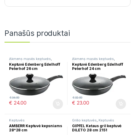
Panašūs produktai
Akmens masės keptuvės
,
Akmens masės keptuvės
,
Keptuvės
,
Keraminės dangos
Keptuvės
,
Keraminės dangos
Keptuvė Edenberg Edelhoff
Keptuvė Edenberg Edelhoff
keptuvės
keptuvės
Peterhof 26 cm
Peterhof 24 cm
€
34.00
€
32.00
€
24.00
€
23.00
Keptuvės
Grilio keptuvės
,
Keptuvės
AMBERR Keptuvė kepsniams
GIPFEL Ketaus gril keptuvė
28*28 cm
DILETO 28 cm 2151