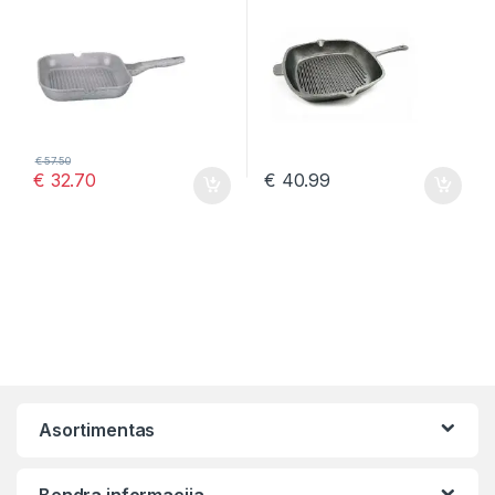
€
57.50
€
32.70
€
40.99
Asortimentas
Bendra informacija