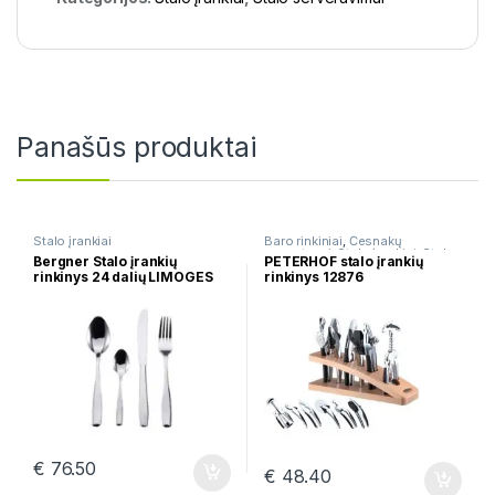
Panašūs produktai
Stalo įrankiai
Baro rinkiniai
,
Česnakų
spaustuvai
,
Stalo įrankiai
,
Stalo
Bergner Stalo įrankių
PETERHOF stalo įrankių
serveravimui
rinkinys 24 dalių LIMOGES
rinkinys 12876
BG-5264-MM
€
76.50
€
48.40