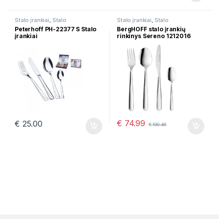
Stalo įrankiai
,
Stalo
Stalo įrankiai
,
Stalo
serveravimui
serveravimui
Peterhoff PH-22377 S Stalo
BergHOFF stalo įrankių
įrankiai
rinkinys Sereno 1212016
€
74.99
€
25.00
€
100.49