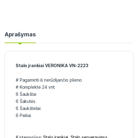
Aprašymas
Stalo įrankiai VERONIKA VN-2223
# Pagaminti iš nerūdijančio plieno
# Komplekte 24 vnt:
6 Šaukštai
6 Šakutės
6 Šaukšteliai
6 Peiliai
Kategorijos:
Stalo įrankiai
,
Stalo serveravimui