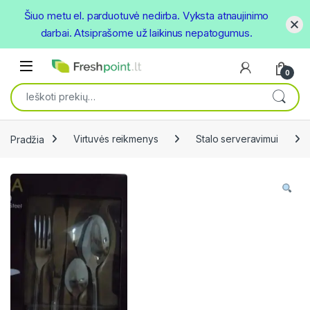
Šiuo metu el. parduotuvė nedirba. Vyksta atnaujinimo
darbai. Atsiprašome už laikinus nepatogumus.
Skip to navigation
Skip to content
Open
0
Ieškoti:
Pradžia
Virtuvės reikmenys
Stalo serveravimui