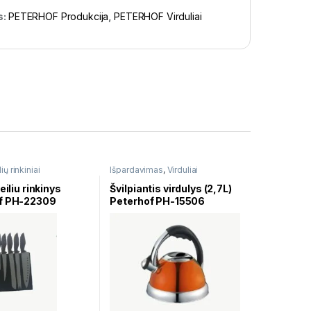
s:
PETERHOF Produkcija
,
PETERHOF Virduliai
ių rinkiniai
Išpardavimas
,
Virduliai
eiliu rinkinys
Švilpiantis virdulys (2,7L)
f PH-22309
Peterhof PH-15506