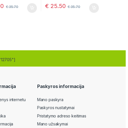
€
25.50
30
€
35.70
€
35.70
"12705"]
rmacija
Paskyros informacija
enys internetu
Mano paskyra
Paskyros nustatymai
tika
Pristatymo adreso keitimas
ormacija
Mano užsakymai