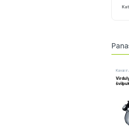
Kat
Pana
Kavai ir
su švil
Virdul
švilpu