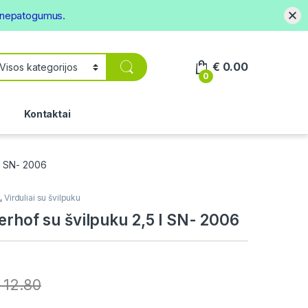
s nepatogumus.
€
0.00
0
.
Kontaktai
 l SN- 2006
i
,
Virduliai su švilpuku
erhof su švilpuku 2,5 l SN- 2006
12.80