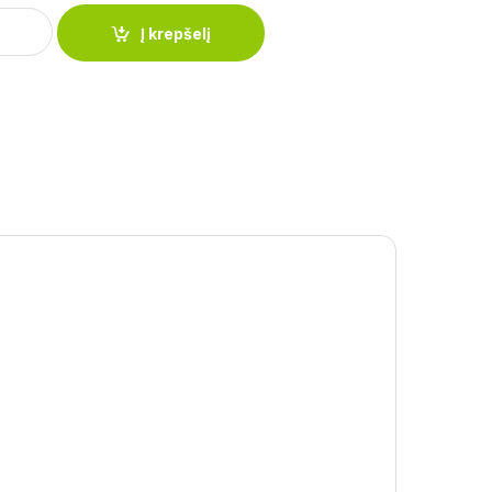
u švilpuku 2,5 l SN- 2006 quantity
Į krepšelį