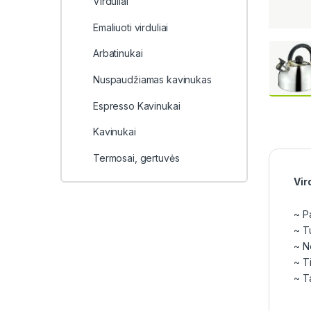
Virduliai
Emaliuoti virduliai
Arbatinukai
Nuspaudžiamas kavinukas
Espresso Kavinukai
Kavinukai
Termosai, gertuvės
Vir
~ P
~ Tu
~ N
~ Ti
~ Ta