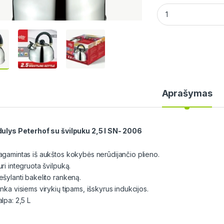
Virdulys Peterhof s
Aprašymas
dulys Peterhof su švilpuku 2,5 l SN- 2006
agamintas iš aukštos kokybės nerūdijančio plieno.
ri integruota švilpuką.
ešylanti bakelito rankeną.
nka visiems virykių tipams, išskyrus indukcijos.
lpa: 2,5 L