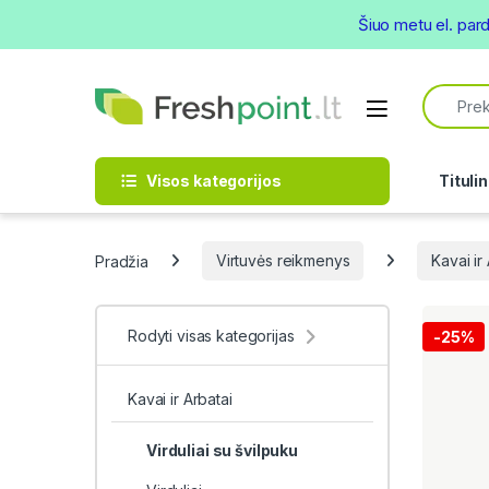
Šiuo metu el. par
Skip to navigation
Skip to content
Search f
Open
Visos kategorijos
Titulin
Pradžia
Virtuvės reikmenys
Kavai ir
Rodyti visas kategorijas
-
25%
Kavai ir Arbatai
Virduliai su švilpuku