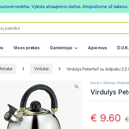
duotuvė nedirba. Vyksta atnaujinimo darbai. Atsiprašome už laikinu
or:
is
Visos prekės
Gamintojai
Apie mus
D.U.K
 Arbatai
Virduliai
Virdulys Peterhof su švilpuku 2,5
Kavai ir Arbatai
,
Virdulia
Virdulys Pet
€
9.60
€