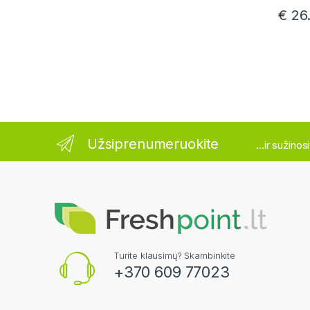
€
26
Užsiprenumeruokite
...ir sužino
Turite klausimų? Skambinkite
+370 609 77023