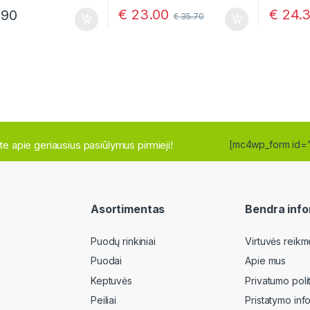
€
23.00
€
24.
.90
€
35.70
site apie geriausius pasiūlymus pirmieji!
[mc4wp_form id=
Asortimentas
Bendra info
Puodų rinkiniai
Virtuvės reikm
Puodai
Apie mus
Keptuvės
Privatumo poli
Peiliai
Pristatymo inf