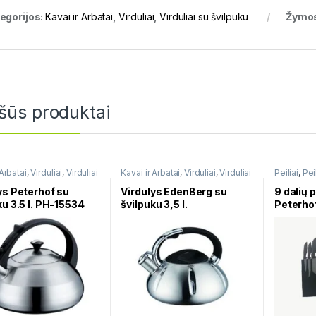
egorijos:
Kavai ir Arbatai
,
Virduliai
,
Virduliai su švilpuku
Žymo
šūs produktai
 Arbatai
,
Virduliai
,
Virduliai
Kavai ir Arbatai
,
Virduliai
,
Virduliai
Peiliai
,
Peil
puku
su švilpuku
ys Peterhof su
Virdulys EdenBerg su
9 dalių p
ku 3.5 l. PH-15534
švilpuku 3,5 l.
Peterho