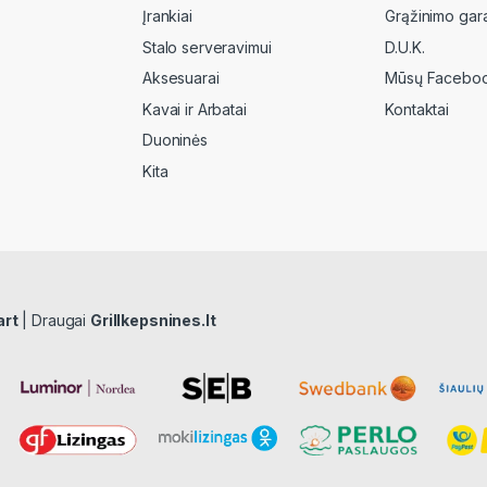
Įrankiai
Grąžinimo gara
Stalo serveravimui
D.U.K.
Aksesuarai
Mūsų Faceboo
Kavai ir Arbatai
Kontaktai
Duoninės
Kita
art
| Draugai
Grillkepsnines.lt