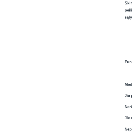
Skir
peil
sąl
Fun
Medž
Jie 
Nerū
Jie
Nep