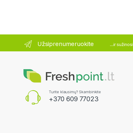
Užsiprenumeruokite
...ir sužino
Turite klausimų? Skambinkite
+370 609 77023