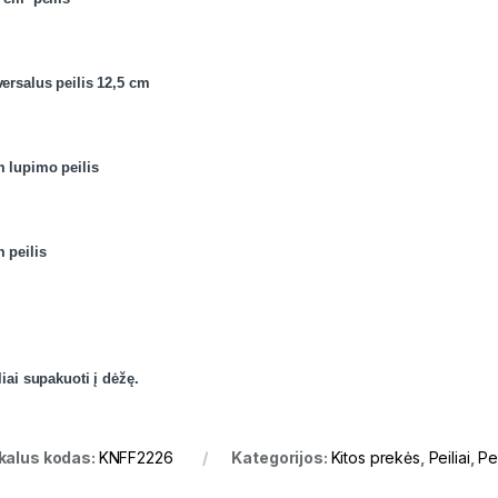
ersalus peilis 12,5 cm
m lupimo peilis
 peilis
iai supakuoti į dėžę.
kalus kodas:
KNFF2226
Kategorijos:
Kitos prekės
,
Peiliai
,
Pei