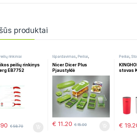
šūs produktai
eilių rinkiniai
Išpardavimas
,
Peiliai
,
Peiliai
,
Sto
Pjaustyklės
,
Tarkos, Trintuvės
,
Virtuvės įrankių rinkiniai
kos peilių rinkinys
Nicer Dicer Plus
KINGHOFF
erg EB7752
Pjaustyklė
stovas 
€
11.20
.90
€
19.2
€
15.00
€
58.70