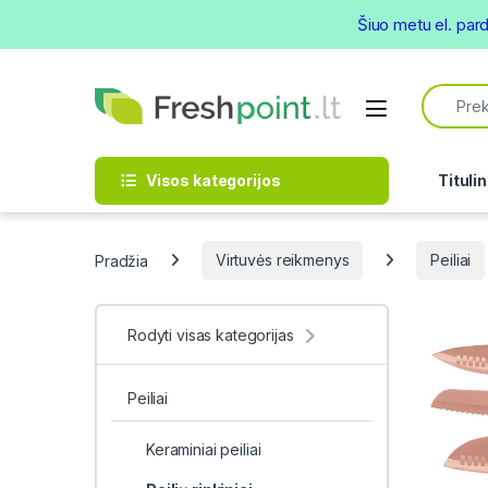
Šiuo metu el. par
Skip to navigation
Skip to content
Search f
Open
Visos kategorijos
Titulin
Pradžia
Virtuvės reikmenys
Peiliai
Rodyti visas kategorijas
Peiliai
Keraminiai peiliai