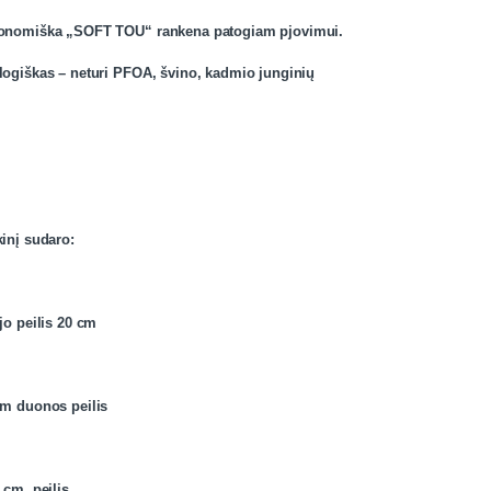
onomiška „SOFT TOU“ rankena patogiam pjovimui.
logiškas – neturi PFOA, švino, kadmio junginių
inį sudaro:
jo peilis 20 cm
cm duonos peilis
5 cm peilis