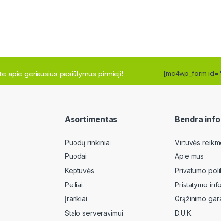
site apie geriausius pasiūlymus pirmieji!
[mc4wp_form id=
Asortimentas
Bendra info
Puodų rinkiniai
Virtuvės reikm
Puodai
Apie mus
Keptuvės
Privatumo poli
Peiliai
Pristatymo inf
Įrankiai
Grąžinimo gara
Stalo serveravimui
D.U.K.