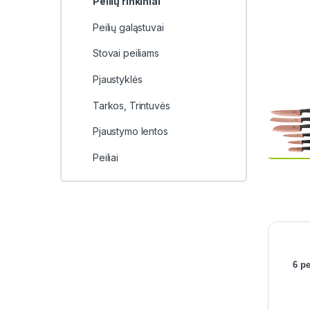
Peilių rinkiniai
Peilių galąstuvai
Stovai peiliams
Pjaustyklės
Tarkos, Trintuvės
Pjaustymo lentos
Peiliai
6 p