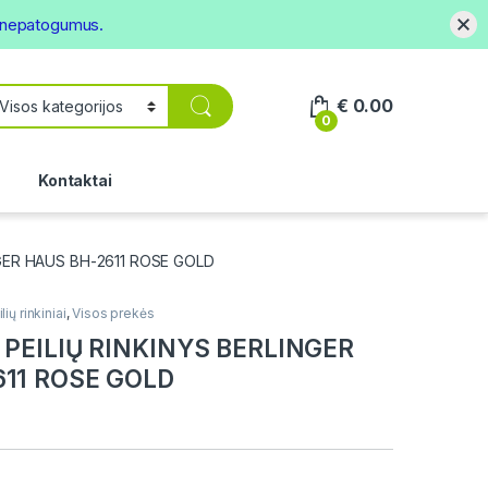
s nepatogumus.
€
0.00
0
.
Kontaktai
NGER HAUS BH-2611 ROSE GOLD
lių rinkiniai
,
Visos prekės
 PEILIŲ RINKINYS BERLINGER
11 ROSE GOLD