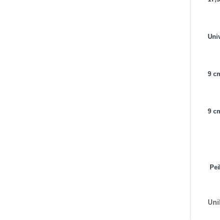
Univ
9 c
9 cm
Peil
Uni