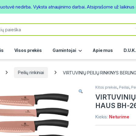
duotuvė nedirba. Vyksta atnaujinimo darbai. Atsiprašome už laikinu
or:
is
Visos prekės
Gamintojai
Apie mus
D.U.K
Peilių rinkiniai
VIRTUVINIŲ PEILIŲ RINKINYS BERLI
Kitos prekės
,
Peiliai
,
Pei
VIRTUVINIŲ
HAUS BH-26
Kiekis:
Neturime