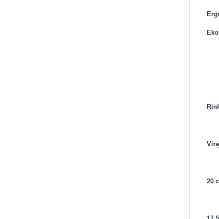
Erg
Eko
Rink
Virė
20 
17,