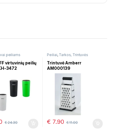
vai peiliams
Peiliai
,
Tarkos, Trintuvės
 virtuvinių peilių
Trintuvė Amberr
KH-3472
AM000139
0
€
7.90
€
24.30
€
11.00