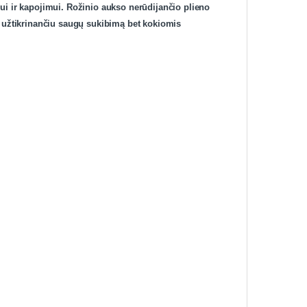
ui ir kapojimui. Rožinio aukso nerūdijančio plieno
u, užtikrinančiu saugų sukibimą bet kokiomis