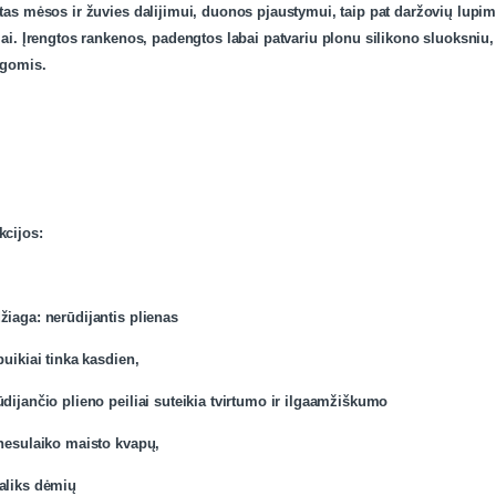
tas mėsos ir žuvies dalijimui, duonos pjaustymui, taip pat daržovių lupim
iai. Įrengtos rankenos, padengtos labai patvariu plonu silikono sluoksni
ygomis.
kcijos:
iaga: nerūdijantis plienas
puikiai tinka kasdien,
dijančio plieno peiliai suteikia tvirtumo ir ilgaamžiškumo
 nesulaiko maisto kvapų,
aliks dėmių