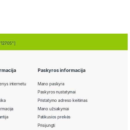
"12705"]
rmacija
Paskyros informacija
enys internetu
Mano paskyra
Paskyros nustatymai
tika
Pristatymo adreso keitimas
ormacija
Mano užsakymai
ntija
Patikusios prekės
Prisijungti