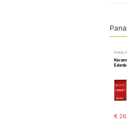
Pana
Peiliai
,
P
Kerami
Edenb
€
26