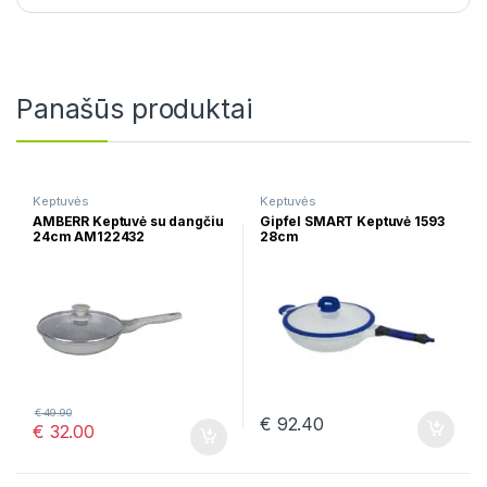
Panašūs produktai
Keptuvės
Keptuvės
AMBERR Keptuvė su dangčiu
Gipfel SMART Keptuvė 1593
24cm AM122432
28cm
€
49.90
€
92.40
€
32.00