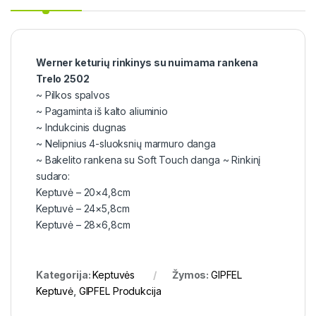
Werner keturių rinkinys su nuimama rankena
Trelo 2502
~ Pilkos spalvos
~ Pagaminta iš kalto aliuminio
~ Indukcinis dugnas
~ Nelipnius 4-sluoksnių marmuro danga
~ Bakelito rankena su Soft Touch danga ~ Rinkinį
sudaro:
Keptuvė – 20×4,8cm
Keptuvė – 24×5,8cm
Keptuvė – 28×6,8cm
Kategorija:
Keptuvės
Žymos:
GIPFEL
Keptuvė
,
GIPFEL Produkcija