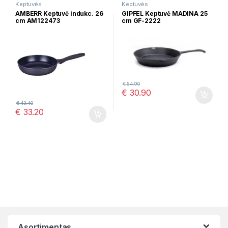
Keptuvės
Keptuvės
AMBERR Keptuvė indukc. 26
GIPFEL Keptuvė MADINA 25
cm AM122473
cm GF-2222
€
54.90
€
30.90
€
43.40
€
33.20
Asortimentas