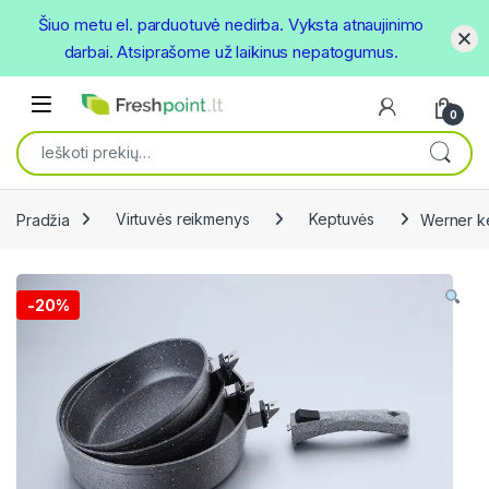
Šiuo metu el. parduotuvė nedirba. Vyksta atnaujinimo
darbai. Atsiprašome už laikinus nepatogumus.
Skip to navigation
Skip to content
Open
0
Ieškoti:
Pradžia
Virtuvės reikmenys
Keptuvės
Werner ke
-
20%