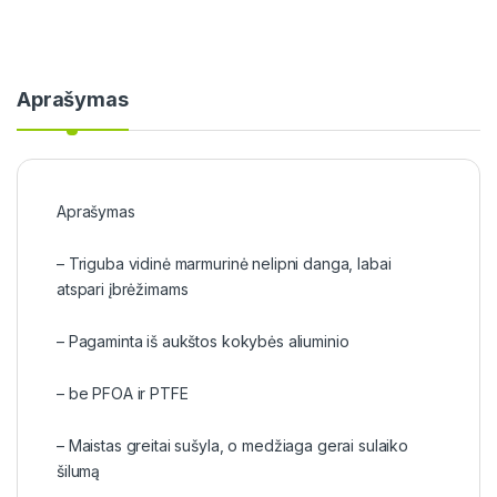
Aprašymas
Aprašymas
– Triguba vidinė marmurinė nelipni danga, labai
atspari įbrėžimams
– Pagaminta iš aukštos kokybės aliuminio
– be PFOA ir PTFE
– Maistas greitai sušyla, o medžiaga gerai sulaiko
šilumą