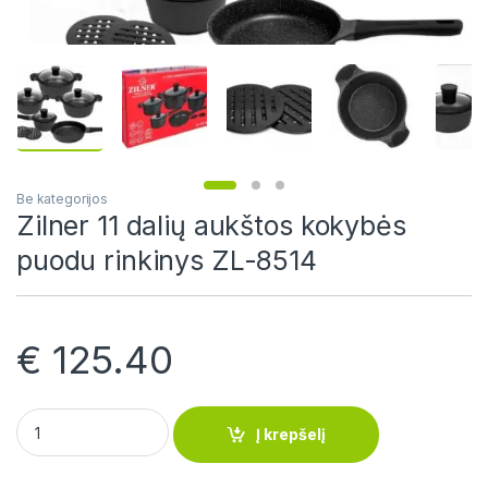
Be kategorijos
Zilner 11 dalių aukštos kokybės
puodu rinkinys ZL-8514
€
125.40
Zilner 11 dalių aukštos kokybės puodu rinkinys ZL-8514 quanti
Į krepšelį