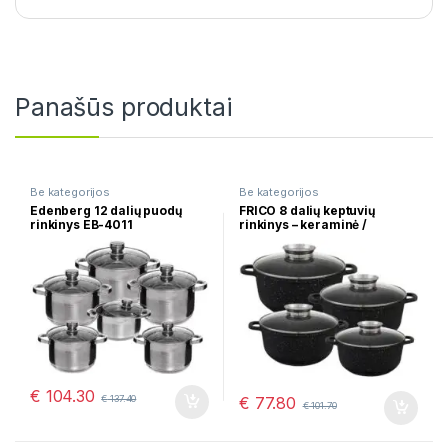
Panašūs produktai
Be kategorijos
Be kategorijos
Edenberg 12 dalių puodų
FRICO 8 dalių keptuvių
rinkinys EB-4011
rinkinys – keraminė /
marmurinė danga FR-4416
€
104.30
€
77.80
€
137.40
€
101.70