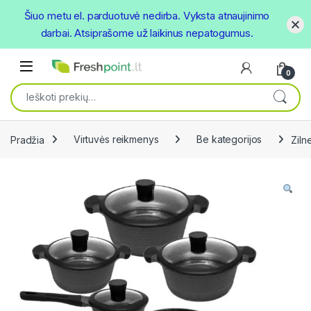
Šiuo metu el. parduotuvė nedirba. Vyksta atnaujinimo
darbai. Atsiprašome už laikinus nepatogumus.
Skip to navigation
Skip to content
Open
0
Ieškoti:
Pradžia
Virtuvės reikmenys
Be kategorijos
Ziln