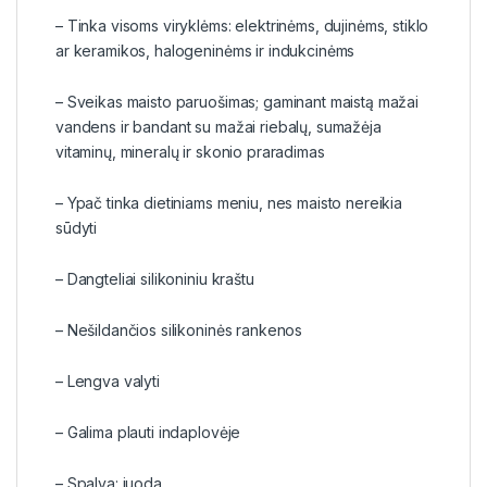
– Tinka visoms viryklėms: elektrinėms, dujinėms, stiklo
ar keramikos, halogeninėms ir indukcinėms
– Sveikas maisto paruošimas; gaminant maistą mažai
vandens ir bandant su mažai riebalų, sumažėja
vitaminų, mineralų ir skonio praradimas
– Ypač tinka dietiniams meniu, nes maisto nereikia
sūdyti
– Dangteliai silikoniniu kraštu
– Nešildančios silikoninės rankenos
– Lengva valyti
– Galima plauti indaplovėje
– Spalva: juoda