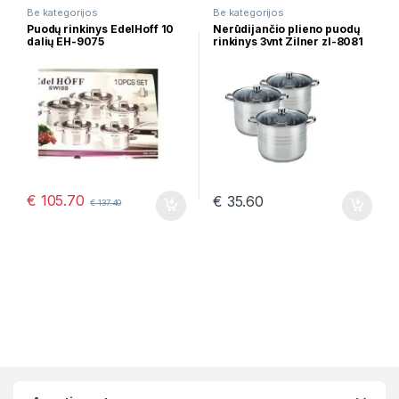
Be kategorijos
Be kategorijos
Puodų rinkinys EdelHoff 10
Nerūdijančio plieno puodų
dalių EH-9075
rinkinys 3vnt Zilner zl-8081
€
105.70
€
35.60
€
137.40