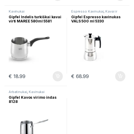
Kavinukai
Espresso Kavinukai
,
Kavai ir
Arbatai
Gipfel Indelis turkiškai kavai
Gipfel Espresso kavinukas
virti MAREE 580ml 5581
VALS 500 ml 5330
€
18.99
€
68.99
Arbatinukai
,
Kavinukai
Gipfel Kavos virimo indas
8128