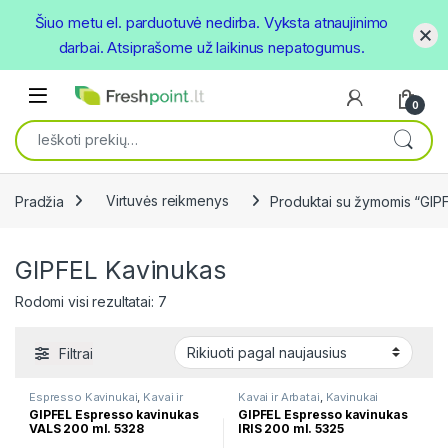
Šiuo metu el. parduotuvė nedirba. Vyksta atnaujinimo
darbai. Atsiprašome už laikinus nepatogumus.
Skip to navigation
Skip to content
Open
0
Ieškoti:
Pradžia
Virtuvės reikmenys
Produktai su žymomis “GIP
GIPFEL Kavinukas
Rūšiuojama pagal naujausią
Rodomi visi rezultatai: 7
Filtrai
Espresso Kavinukai
,
Kavai ir
Kavai ir Arbatai
,
Kavinukai
Arbatai
GIPFEL Espresso kavinukas
GIPFEL Espresso kavinukas
VALS 200 ml. 5328
IRIS 200 ml. 5325