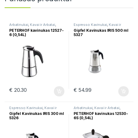
Arbatinukai
,
Kavai ir Arbatai
,
Espresso Kavinukai
,
Kavai ir
Kavinukai
Arbatai
,
Kavinukai
PETERHOF kavinukas 12527-
Gipfel Kavinukas IRIS 500 ml
6 (0,54L)
5327
€
20.30
€
54.99
Espresso Kavinukai
,
Kavai ir
Arbatinukai
,
Kavai ir Arbatai
,
Arbatai
,
Kavinukai
Kavinukai
Gipfel Kavinukas IRIS 300 ml
PETERHOF kavinukas 12530-
5326
6S (0,54L)