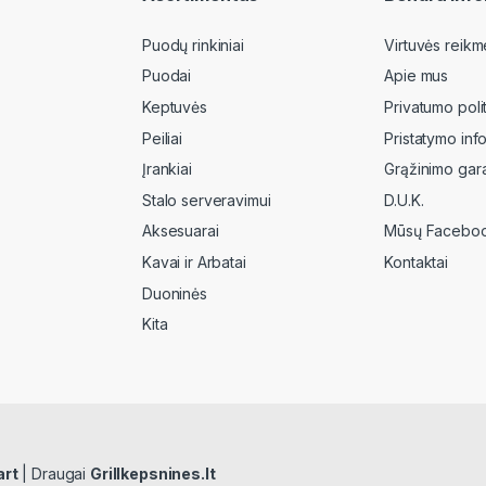
Puodų rinkiniai
Virtuvės reikm
Puodai
Apie mus
Keptuvės
Privatumo poli
Peiliai
Pristatymo inf
Įrankiai
Grąžinimo gara
Stalo serveravimui
D.U.K.
Aksesuarai
Mūsų Faceboo
Kavai ir Arbatai
Kontaktai
Duoninės
Kita
art
| Draugai
Grillkepsnines.lt