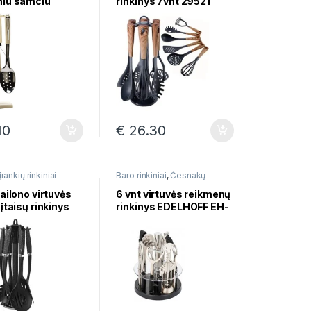
niu samciu
rinkinys 7vnt 29521
s 7 dalių,
io kaulo spalvos
10
€
26.30
įrankių rinkiniai
Baro rinkiniai
,
Česnakų
spaustuvai
,
Virtuvės įrankių
rinkiniai
nailono virtuvės
6 vnt virtuvės reikmenų
 įtaisų rinkinys
rinkinys EDELHOFF EH-
vu EDEL HOFF
6601
02-BK