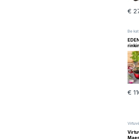
€
27
Be kat
EDEN
rinki
€
11
Virtuvė
Virtu
Maes