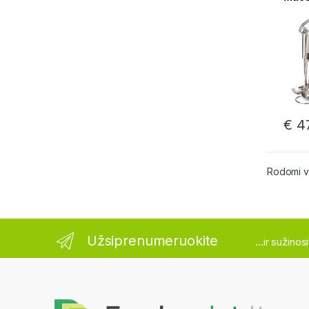
€
47
Rodomi vis
Užsiprenumeruokite
...ir sužino