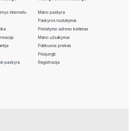
enys internetu
Mano paskyra
Paskyros nustatymai
tika
Pristatymo adreso keitimas
ormacija
Mano užsakymai
ntija
Patikusios prekės
Prisijungti
k paskyra
Registracija