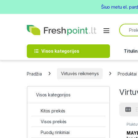
Šiuo metu el. par
Skip to navigation
Skip to content
Search f
Open
Visos kategorijos
Titulin
Pradžia
Virtuvės reikmenys
Produktai 
Virtu
Visos kategorijos
Kitos prekės
Visos prekės
Plaktu
rinkini
Puodų rinkiniai
MAYE