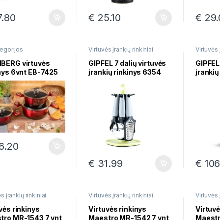
.80
€
25.10
€
29.
egorijos
Virtuvės įrankių rinkiniai
Virtuvės 
BERG virtuvės
GIPFEL 7 dalių virtuvės
GIPFEL 
nys 6vnt EB-7425
įrankių rinkinys 6354
įrankių
AMULE
6.20
€
31.99
€
106
s įrankių rinkiniai
Virtuvės įrankių rinkiniai
Virtuvės 
vės rinkinys
Virtuvės rinkinys
Virtuvė
tro MR-1543 7 vnt
Maestro MR-1542 7 vnt
Maestr