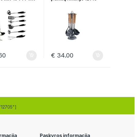
60
€
34.00
"12705"]
rmacija
Paskyros informacija