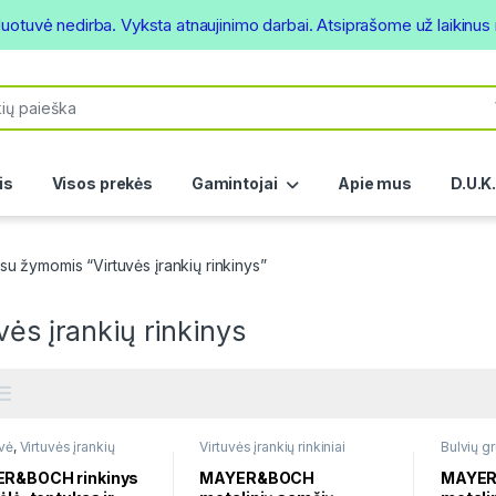
duotuvė nedirba. Vyksta atnaujinimo darbai. Atsiprašome už laikinu
or:
is
Visos prekės
Gamintojai
Apie mus
D.U.K
su žymomis “Virtuvės įrankių rinkinys”
vės įrankių rinkinys
vė
,
Virtuvės įrankių
Virtuvės įrankių rinkiniai
Bulvių g
ai
įrankių ri
R&BOCH rinkinys
MAYER&BOCH
MAYE