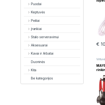
lopet
Puodai
plaki
spal
Keptuvės
Peiliai
Įrankiai
Stalo serveravimui
€
10
Aksesuarai
Kavai ir Arbatai
Virtuvė
Duoninės
MAY
rinki
Kita
Be kategorijos