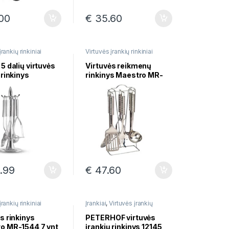
00
€
35.60
įrankių rinkiniai
Virtuvės įrankių rinkiniai
5 dalių virtuvės
Virtuvės reikmenų
 rinkinys
rinkinys Maestro MR-
T 6300
1545 7 vnt
.99
€
47.60
įrankių rinkiniai
Įrankiai
,
Virtuvės įrankių
rinkiniai
s rinkinys
PETERHOF virtuvės
o MR-1544 7 vnt
įrankių rinkinys 12145