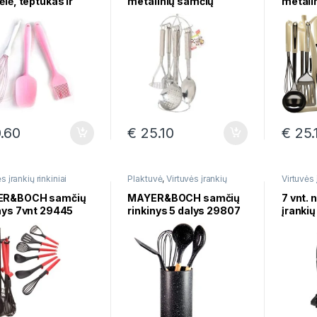
ėlė, teptukas ir
metalinių samčių
metali
klis, silikonas, 4
rinkinys 7 dalių 28284
rinkiny
vos mix 29849
drambl
22007
.60
€
25.10
€
25.
s įrankių rinkiniai
Plaktuvė
,
Virtuvės įrankių
Virtuvės 
rinkiniai
ER&BOCH samčių
MAYER&BOCH samčių
7 vnt. 
nys 7vnt 29445
rinkinys 5 dalys 29807
įrankių
su sto
EH-80