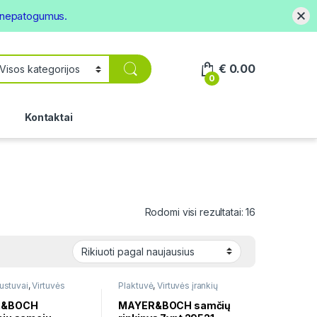
s nepatogumus.
€
0.00
0
.
Kontaktai
Rūšiuojama p
Rodomi visi rezultatai: 16
rustuvai
,
Virtuvės
Plaktuvė
,
Virtuvės įrankių
nkiniai
rinkiniai
R&BOCH
MAYER&BOCH samčių