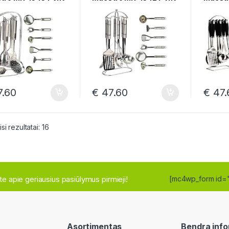
.60
€
47.60
€
47.
Rūšiuojama pagal naujausią
i rezultatai: 16
site apie geriausius pasiūlymus pirmieji!
[mc4wp_form id=
Asortimentas
Bendra info