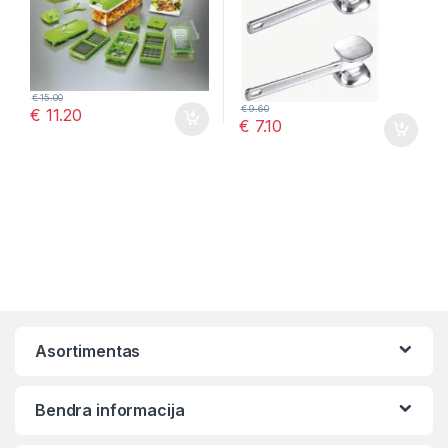
€
15.00
€
9.60
€
11.20
€
7.10
Asortimentas
Bendra informacija