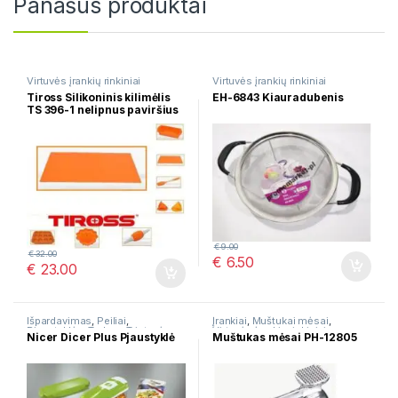
Panašūs produktai
Virtuvės įrankių rinkiniai
Virtuvės įrankių rinkiniai
Tiross Silikoninis kilimėlis
EH-6843 Kiauradubenis
TS 396-1 nelipnus paviršius
€
9.00
€
32.00
€
6.50
€
23.00
Išpardavimas
,
Peiliai
,
Įrankiai
,
Muštukai mėsai
,
Pjaustyklės
,
Tarkos, Trintuvės
,
Virtuvės įrankių rinkiniai
Nicer Dicer Plus Pjaustyklė
Muštukas mėsai PH-12805
Virtuvės įrankių rinkiniai