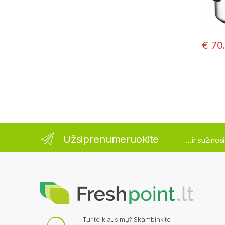
€
70
Užsiprenumeruokite
...ir sužino
Turite klausimų? Skambinkite