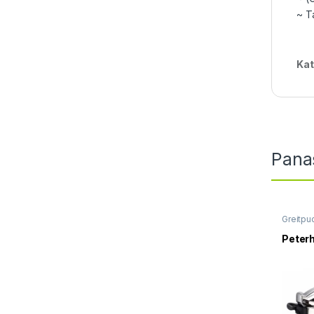
~ Ta
Kat
Pana
Greitpu
Peterh