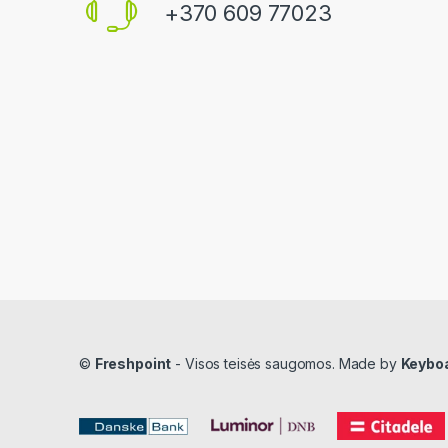
+370 609 77023
©
Freshpoint
- Visos teisės saugomos. Made by
Keybo