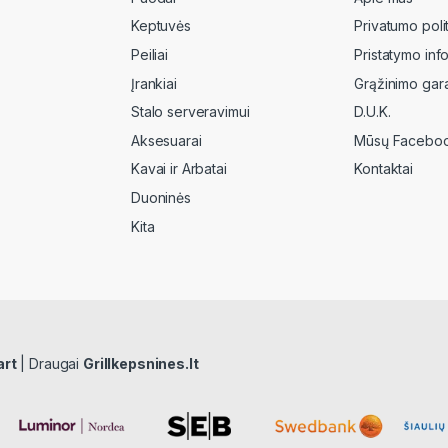
Keptuvės
Privatumo poli
Peiliai
Pristatymo inf
Įrankiai
Grąžinimo gara
Stalo serveravimui
D.U.K.
Aksesuarai
Mūsų Faceboo
Kavai ir Arbatai
Kontaktai
Duoninės
Kita
art
| Draugai
Grillkepsnines.lt