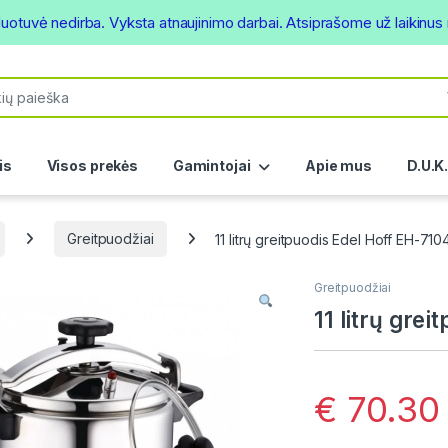
duotuvė nedirba. Vyksta atnaujinimo darbai. Atsiprašome už laikinu
or:
is
Visos prekės
Gamintojai
Apie mus
D.U.K
Greitpuodžiai
11 litrų greitpuodis Edel Hoff EH-710
Greitpuodžiai
11 litrų gre
€
70.30