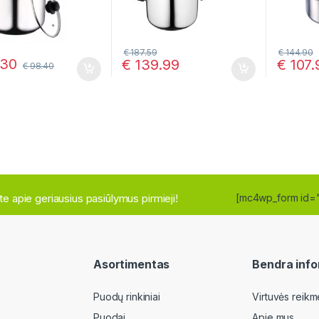
€
187.59
€
144.90
.30
€
139.99
€
107.
€
98.40
site apie geriausius pasiūlymus pirmieji!
[mc4wp_form id=
Asortimentas
Bendra info
Puodų rinkiniai
Virtuvės reikm
Puodai
Apie mus