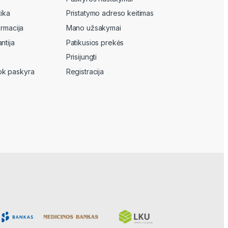
tika
Pristatymo adreso keitimas
ormacija
Mano užsakymai
ntija
Patikusios prekės
Prisijungti
k paskyra
Registracija