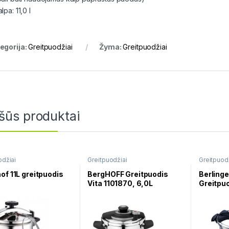
lpa: 11,0 l
egorija:
Greitpuodžiai
Žyma:
Greitpuodžiai
šūs produktai
odžiai
Greitpuodžiai
Greitpuod
of 11L greitpuodis
BergHOFF Greitpuodis
Berling
Vita 1101870, 6,0L
Greitpu
6,0L