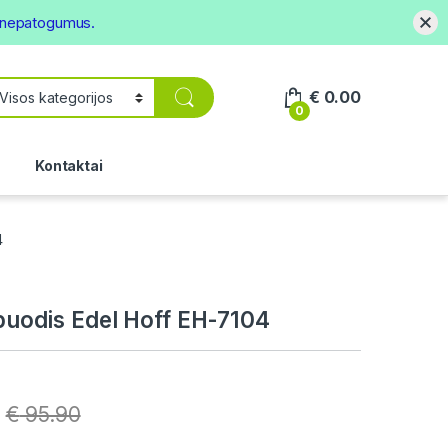
s nepatogumus.
€
0.00
0
.
Kontaktai
4
itpuodis Edel Hoff EH-7104
€
95.90