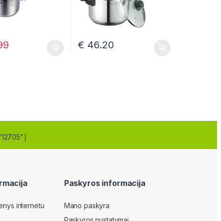
99
€
46.20
"12705"]
rmacija
Paskyros informacija
enys internetu
Mano paskyra
Paskyros nustatymai