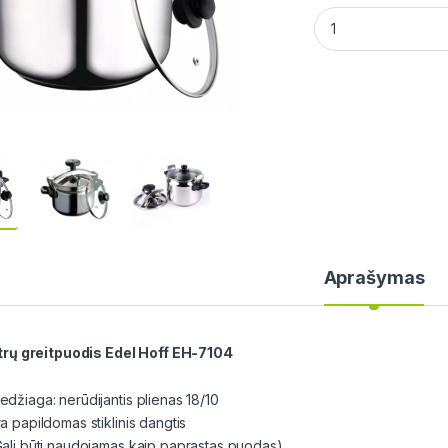
11 litrų greitpuodi
Aprašymas
litrų greitpuodis Edel Hoff EH-7104
edžiaga: nerūdijantis plienas 18/10
a papildomas stiklinis dangtis
Gali būti naudojamas kaip paprastas puodas)