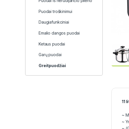
Puodai iš nerūdijančio plieno
Puodai troškinimui
Daugiafunkciniai
Emalio dangos puodai
Ketaus puodai
Garų puodai
Greitpuodžiai
11 
~ M
~ Yr
~ (