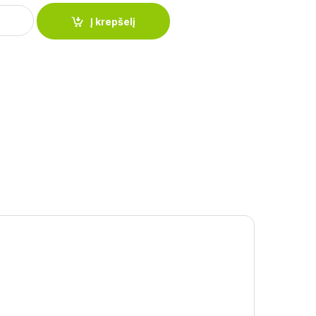
s Edel Hoff EH-7104 quantity
Į krepšelį