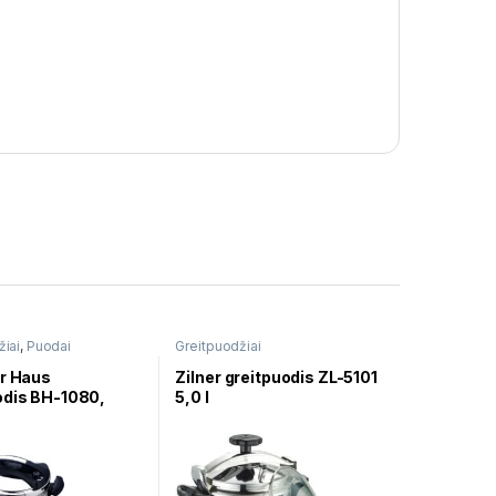
žiai
,
Puodai
Greitpuodžiai
er Haus
Zilner greitpuodis ZL-5101
odis BH-1080,
5,0 l