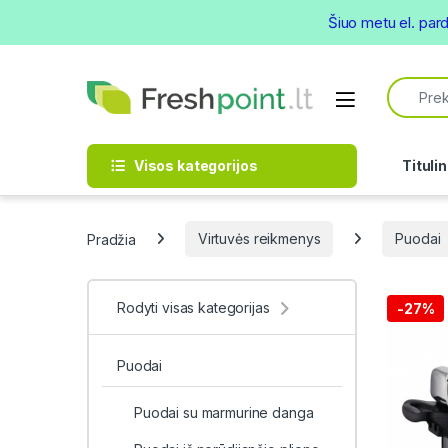
Šiuo metu el. par
Skip to navigation
Skip to content
Search f
Open
Visos kategorijos
Titulin
Pradžia
Virtuvės reikmenys
Puodai
Rodyti visas kategorijas
-
27%
Puodai
Puodai su marmurine danga