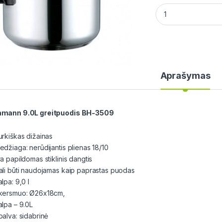
Bohmann 9.0L grei
Aprašymas
mann 9.0L greitpuodis BH-3509
urkiškas dižainas
edžiaga: nerūdijantis plienas 18/10
a papildomas stiklinis dangtis
ali būti naudojamas kaip paprastas puodas
lpa: 9,0 l
kersmuo: Ø26x18cm,
alpa – 9.0L
palva: sidabrinė