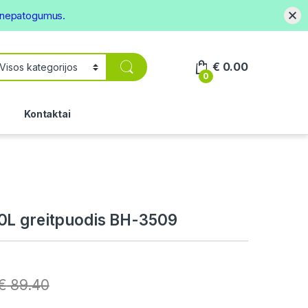
s nepatogumus.
€
0.00
0
.
Kontaktai
0L greitpuodis BH-3509
€
89.40