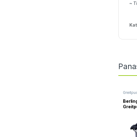
~ T
Kat
Pana
Greitpu
Berlin
Greit
6,0L