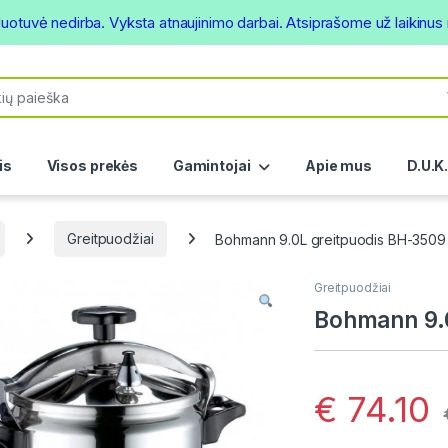
duotuvė nedirba. Vyksta atnaujinimo darbai. Atsiprašome už laikinu
or:
is
Visos prekės
Gamintojai
Apie mus
D.U.K
Greitpuodžiai
Bohmann 9.0L greitpuodis BH-3509
Greitpuodžiai
Bohmann 9.
€
74.10