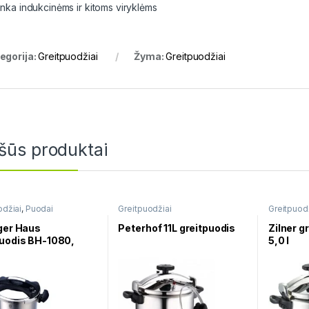
inka indukcinėms ir kitoms viryklėms
egorija:
Greitpuodžiai
Žyma:
Greitpuodžiai
šūs produktai
odžiai
,
Puodai
Greitpuodžiai
Greitpuod
ger Haus
Peterhof 11L greitpuodis
Zilner g
puodis BH-1080,
5,0 l