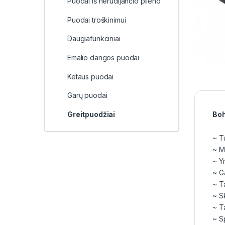
Puodai iš nerūdijančio plieno
Puodai troškinimui
Daugiafunkciniai
Emalio dangos puodai
Ketaus puodai
Garų puodai
Greitpuodžiai
Boh
~ T
~ M
~ Yr
~ G
~ Ta
~ S
~ T
~ S