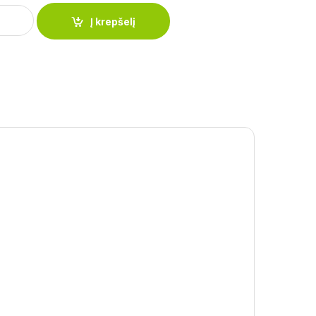
tpuodis BH-3509 quantity
Į krepšelį