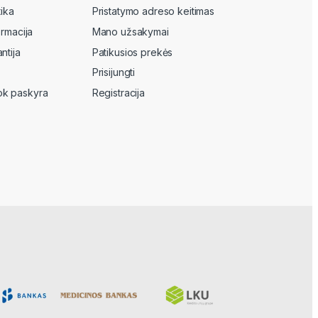
tika
Pristatymo adreso keitimas
ormacija
Mano užsakymai
ntija
Patikusios prekės
Prisijungti
k paskyra
Registracija