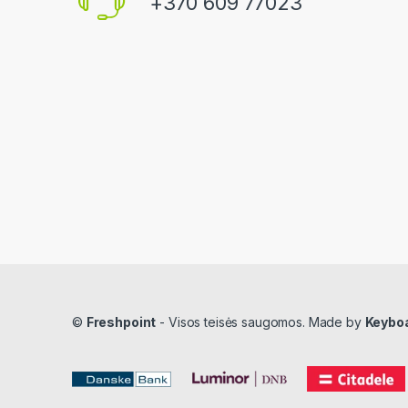
+370 609 77023
©
Freshpoint
- Visos teisės saugomos. Made by
Keybo