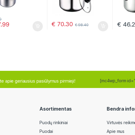
0
€
70.30
.99
€
46.
€
98.40
site apie geriausius pasiūlymus pirmieji!
[mc4wp_form id=
Asortimentas
Bendra info
Puodų rinkiniai
Virtuvės reikm
Puodai
Apie mus