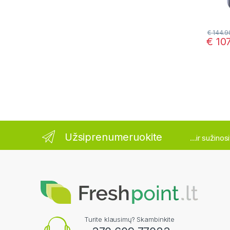
€
144.9
€
107
Užsiprenumeruokite
...ir sužino
Turite klausimų? Skambinkite