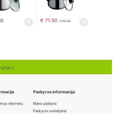
€
71.50
20
€
86.80
"12705"]
rmacija
Paskyros informacija
enys internetu
Mano paskyra
Paskyros nustatymai