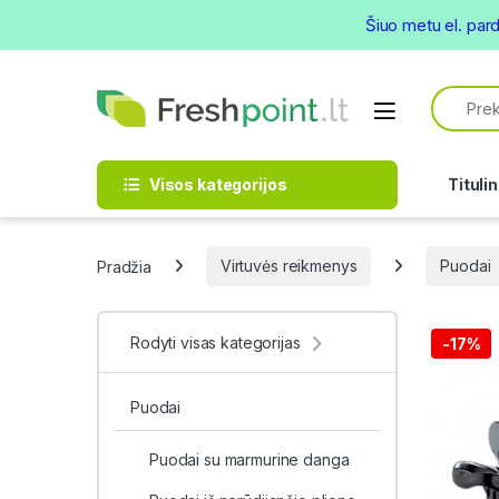
Šiuo metu el. par
Skip to navigation
Skip to content
Search f
Open
Visos kategorijos
Titulin
Pradžia
Virtuvės reikmenys
Puodai
Rodyti visas kategorijas
-
17%
Puodai
Puodai su marmurine danga