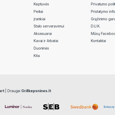
Keptuvės
Privatumo poli
Peiliai
Pristatymo inf
Įrankiai
Grąžinimo gara
Stalo serveravimui
D.U.K.
Aksesuarai
Mūsų Faceboo
Kavai ir Arbatai
Kontaktai
Duoninės
Kita
art
| Draugai
Grillkepsnines.lt