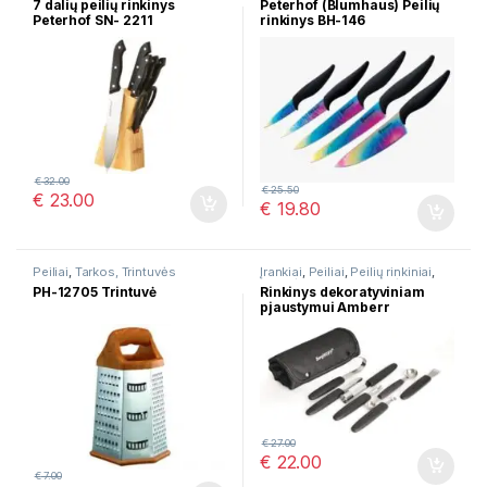
7 dalių peilių rinkinys
Peterhof (Blumhaus) Peilių
Peterhof SN- 2211
rinkinys BH-146
€
32.00
€
25.50
€
23.00
€
19.80
Peiliai
,
Tarkos, Trintuvės
Įrankiai
,
Peiliai
,
Peilių rinkiniai
,
Stalo įrankiai
,
Virtuvės įrankių
PH-12705 Trintuvė
Rinkinys dekoratyviniam
rinkiniai
pjaustymui Amberr
AM000817
€
27.00
€
22.00
€
7.00