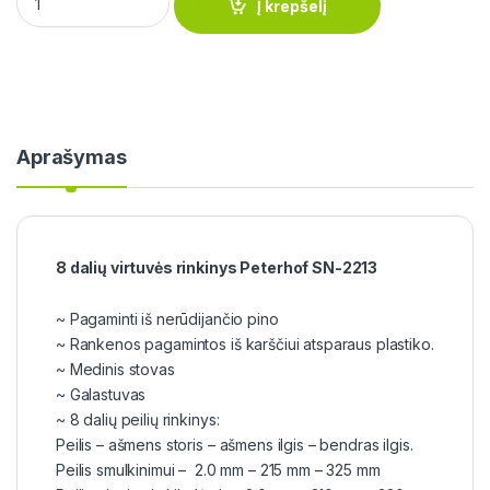
Į krepšelį
Aprašymas
8 dalių virtuvės rinkinys Peterhof SN-2213
~ Pagaminti iš nerūdijančio pino
~ Rankenos pagamintos iš karščiui atsparaus plastiko.
~ Medinis stovas
~ Galastuvas
~ 8 dalių peilių rinkinys:
Peilis – ašmens storis – ašmens ilgis – bendras ilgis.
Peilis smulkinimui – 2.0 mm – 215 mm – 325 mm