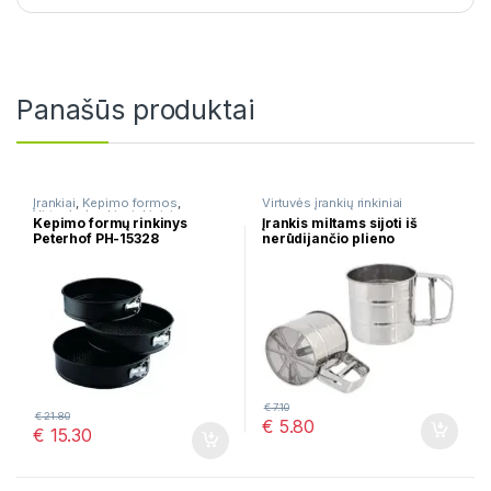
Panašūs produktai
Įrankiai
,
Kepimo formos
,
Virtuvės įrankių rinkiniai
Virtuvės įrankių rinkiniai
Kepimo formų rinkinys
Įrankis miltams sijoti iš
Peterhof PH-15328
nerūdijančio plieno
€
7.10
€
21.80
€
5.80
€
15.30