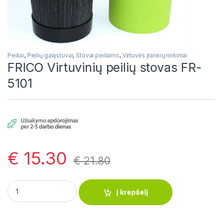
Peiliai
,
Peilių galąstuvai
,
Stovai peiliams
,
Virtuvės įrankių rinkiniai
FRICO Virtuvinių peilių stovas FR-
5101
€
15.30
€
21.80
FRICO Virtuvinių peilių stovas FR-5101 quantity
Į krepšelį