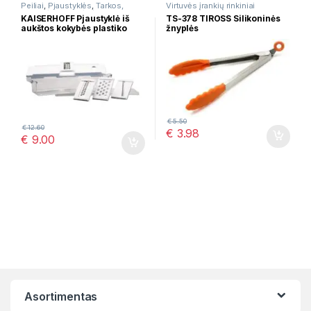
Peiliai
,
Pjaustyklės
,
Tarkos,
Virtuvės įrankių rinkiniai
Trintuvės
,
Virtuvės įrankių
KAISERHOFF Pjaustyklė iš
TS-378 TIROSS Silikoninės
rinkiniai
aukštos kokybės plastiko
žnyplės
€
5.50
€
12.60
€
3.98
€
9.00
Asortimentas