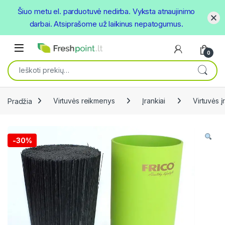
Šiuo metu el. parduotuvė nedirba. Vyksta atnaujinimo
darbai. Atsiprašome už laikinus nepatogumus.
Skip to navigation
Skip to content
Open
0
Ieškoti:
Pradžia
Virtuvės reikmenys
Įrankiai
Virtuvės įr
-
30%