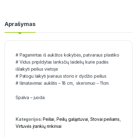
Aprašymas
# Pagamintas iš aukštos kokybės, patvaraus plastiko
# Vidus pripildytas lanksčių laidelių kurie padės
išlaikyti peilius vietoje
# Patogu laikyti įvairaus storio ir dydžio peilius
# Išmatavimai: aukštis – 18 cm, skersmuo – 11cm.
Spalva – juoda.
Kategorijos:
Peiliai
,
Peilių galąstuvai
,
Stovai peiliams
,
Virtuvės įrankių rinkiniai