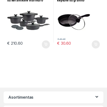
su keramikine marmuro
keptuvė su granito
danga
paviršiumi 26 cm PH-15402-
26
€
43.40
€
210.60
€
30.60
Asortimentas