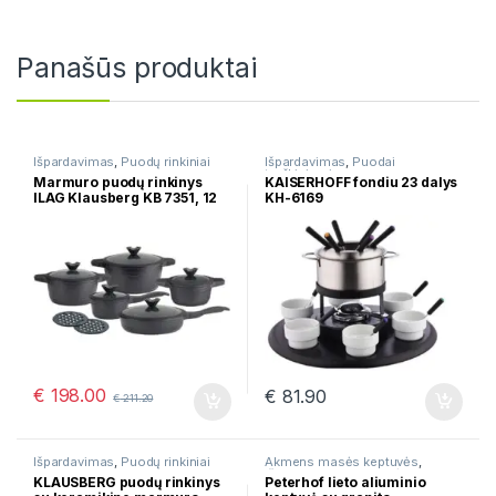
Panašūs produktai
Išpardavimas
,
Puodų rinkiniai
Išpardavimas
,
Puodai
troškinimui
Marmuro puodų rinkinys
KAISERHOFF fondiu 23 dalys
ILAG Klausberg KB 7351, 12
KH-6169
dalių, storas dugnas,
indukcija, juodas
€
198.00
€
81.90
€
211.20
Išpardavimas
,
Puodų rinkiniai
Akmens masės keptuvės
,
Išpardavimas
,
Keptuvės
,
KLAUSBERG puodų rinkinys
Peterhof lieto aliuminio
Keptuvės su marmurine danga