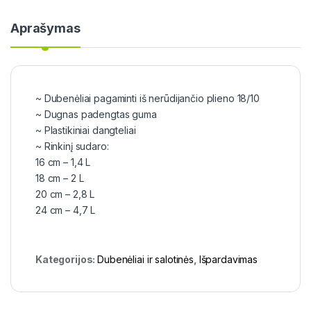
Aprašymas
~ Dubenėliai pagaminti iš nerūdijančio plieno 18/10
~ Dugnas padengtas guma
~ Plastikiniai dangteliai
~ Rinkinį sudaro:
16 cm – 1,4 L
18 cm – 2 L
20 cm – 2,8 L
24 cm – 4,7 L
Kategorijos:
Dubenėliai ir salotinės
,
Išpardavimas