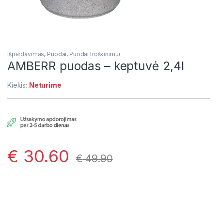
Išpardavimas
,
Puodai
,
Puodai troškinimui
AMBERR puodas – keptuvė 2,4l
Kiekis:
Neturime
€
30.60
€
49.90