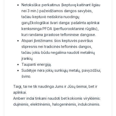
Netoksiška: perkaitinus (keptuvę kaitinant ilgiau
nei 3 min.) pažeidžiamos dangos savybės,
tačiau keptuvė neišskiria nuodingų
garų.Ekologiškai švari danga: pašalinta aplinkai
kenksminga PFOA (perfluorooktaninė rūgštis),
kuri randama įprastose tefloninėse dangose.
Atspari įbrėžimams: šios keptuvės paviršius
stipresnis nei tradicinės tefloninės dangos,
tačiau jokiu būdu negalima naudoti metalinių
įrankių.
Taupanti energiją.
Sudėtyje nėra jokių sunkiųjų metalų, pavyzdžiui,
švino.
Taigi, tai ne tik naudinga Jums ir Jūsų šeimai, bet ir
aplinkai.
Amberr indai tinkami naudoti bet kokiomis viryklėmis:
dujinėmis, elektrinėmis, halogeninėmis, indukcinėmis.