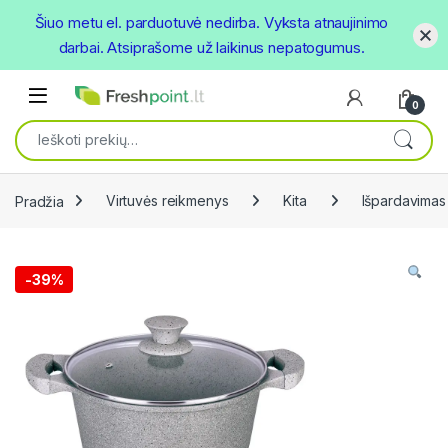
Šiuo metu el. parduotuvė nedirba. Vyksta atnaujinimo
darbai. Atsiprašome už laikinus nepatogumus.
Skip to navigation
Skip to content
Open
0
Ieškoti:
Pradžia
Virtuvės reikmenys
Kita
Išpardavimas
-
39%