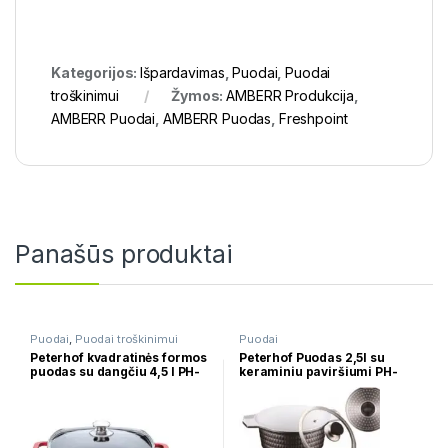
Kategorijos:
Išpardavimas
,
Puodai
,
Puodai
troškinimui
Žymos:
AMBERR Produkcija
,
AMBERR Puodai
,
AMBERR Puodas
,
Freshpoint
Panašūs produktai
Puodai
,
Puodai troškinimui
Puodai
Peterhof kvadratinės formos
Peterhof Puodas 2,5l su
puodas su dangčiu 4,5 l PH-
keraminiu paviršiumi PH-
15803-24
15735-20