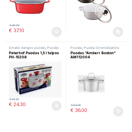
€
49.90
€
37.10
This product has multiple varia
Emalio dangos puodai
,
Puodai
Puodai
,
Puodai iš nerūdijančio
plieno
Peterhof Puodas 1,5 l talpos
Puodas “Amberr Boston”
PH-15208
AM112004
€
33.20
€
24.30
€
64.00
€
36.00