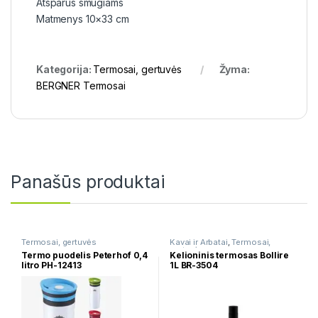
Atsparus smūgiams
Matmenys 10×33 cm
Kategorija:
Termosai, gertuvės
Žyma:
BERGNER Termosai
Panašūs produktai
Termosai, gertuvės
Kavai ir Arbatai
,
Termosai,
gertuvės
Termo puodelis Peterhof 0,4
Kelioninis termosas Bollire
litro PH-12413
1L BR-3504