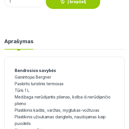
Į krepšelį
Aprašymas
Bendrosios savybės
Gamintojas Bergner
Paskirtis turistinis termosas
Tūris 1 L
Medžiaga nerūdijantis plienas, kolba iš nerūdijančio
plieno
Plastikinis kaištis, varžtas, mygtukas-vožtuvas
Plastikinis užsukamas dangtelis, naudojamas kaip
puodelis