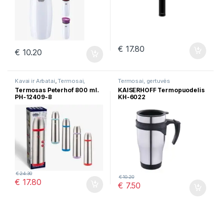
€
17.80
€
10.20
Kavai ir Arbatai
,
Termosai,
Termosai, gertuvės
gertuvės
Termosas Peterhof 800 ml.
KAISERHOFF Termopuodelis
PH-12409-8
KH-6022
€
24.30
€
10.20
€
17.80
€
7.50