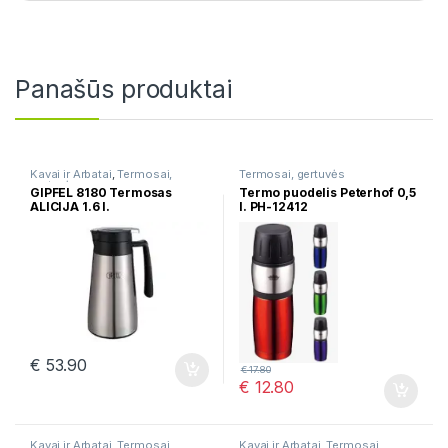
Panašūs produktai
Kavai ir Arbatai
,
Termosai,
Termosai, gertuvės
gertuvės
GIPFEL 8180 Termosas
Termo puodelis Peterhof 0,5
ALICIJA 1.6 l.
l. PH-12412
€
53.90
€
17.80
€
12.80
Kavai ir Arbatai
,
Termosai,
Kavai ir Arbatai
,
Termosai,