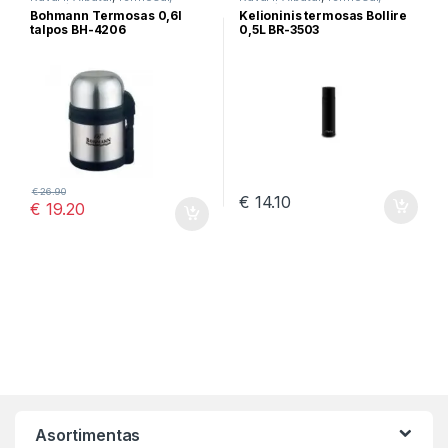
gertuvės
gertuvės
Bohmann Termosas 0,6l
Kelioninis termosas Bollire
talpos BH-4206
0,5L BR-3503
€
26.90
€
14.10
€
19.20
Asortimentas