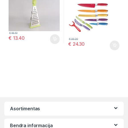
€
18.10
€
13.40
€
33.20
€
24.30
Asortimentas
Bendra informacija