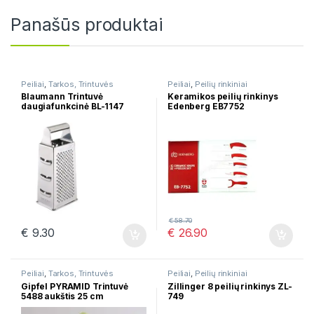
Panašūs produktai
Peiliai
,
Tarkos, Trintuvės
Peiliai
,
Peilių rinkiniai
Blaumann Trintuvė
Keramikos peilių rinkinys
daugiafunkcinė BL-1147
Edenberg EB7752
€
58.70
€
9.30
€
26.90
Peiliai
,
Tarkos, Trintuvės
Peiliai
,
Peilių rinkiniai
Gipfel PYRAMID Trintuvė
Zillinger 8 peilių rinkinys ZL-
5488 aukštis 25 cm
749