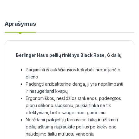
Aprašymas
Berlinger Haus peilių rinkinys Black Rose, 6 dalių
Pagaminti iš aukščiausios kokybės nerūdijančio
plieno
Padengti antibakterine danga, ji yra neprilimpanti
ir nesugerianti kvapų
Ergonomiškos, neslidžios rankenos, padengtos
plonu silikono sluoksniu, puikiai tinka ne tik
efektyviam, bet ir saugesniam gaminimui
Norėdami pailginti jų tarnavimo laiką ir užtikrinti
peilių aštrumą nuplaukite peilius po kiekvieno
naudojimo šaltu muiluotu vandeniu