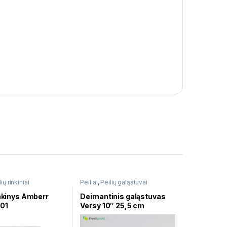
ių rinkiniai
Peiliai
,
Peilių galąstuvai
inkinys Amberr
Deimantinis galąstuvas
01
Versy 10″ 25,5 cm
1350028