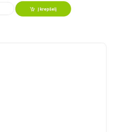
ilių rinkinys PH-22373 quantity
Į krepšelį