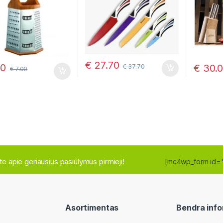
€
27.70
00
€
30.
€
37.70
€
7.00
site apie geriausius pasiūlymus pirmieji!
[mc4wp_form id=
Asortimentas
Bendra info