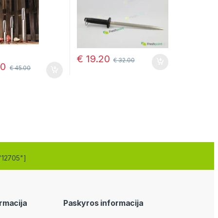
€
19.20
€
32.00
00
€
45.00
"12705"]
rmacija
Paskyros informacija