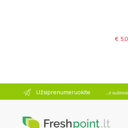
€
5.
Užsiprenumeruokite
...ir sužino