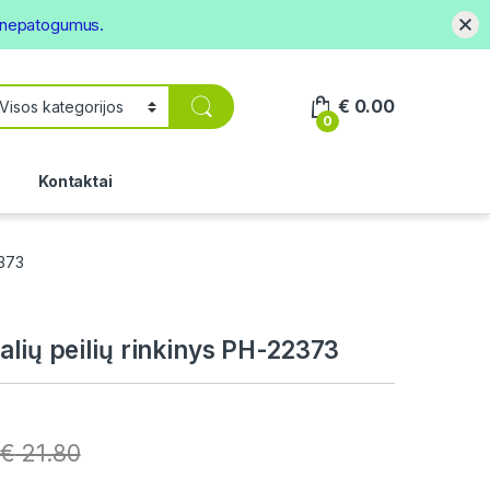
s nepatogumus.
€
0.00
0
.
Kontaktai
2373
alių peilių rinkinys PH-22373
€
21.80