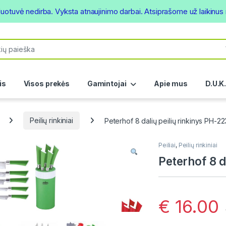
duotuvė nedirba. Vyksta atnaujinimo darbai. Atsiprašome už laikinu
or:
is
Visos prekės
Gamintojai
Apie mus
D.U.K
Peilių rinkiniai
Peterhof 8 dalių peilių rinkinys PH-2
Peiliai
,
Peilių rinkiniai
Peterhof 8 d
€
16.00