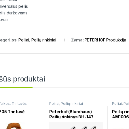
iversalus peilis
eilis daržovėms
tovas.
egorijos:
Peiliai
,
Peilių rinkiniai
Žyma:
PETERHOF Produkcija
šūs produktai
arkos, Trintuvės
Peiliai
,
Peilių rinkiniai
Peiliai
,
Peil
705 Trintuvė
Peterhof (Blumhaus)
Peilių r
Peilių rinkinys BH-147
AM1006