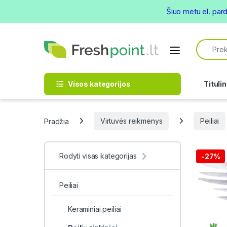
Šiuo metu el. par
Skip to navigation
Skip to content
Search f
Open
Visos kategorijos
Titulin
Pradžia
Virtuvės reikmenys
Peiliai
Rodyti visas kategorijas
-
27%
Peiliai
Keraminiai peiliai