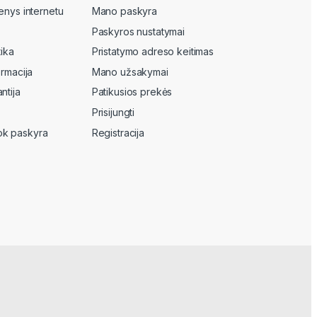
enys internetu
Mano paskyra
Paskyros nustatymai
tika
Pristatymo adreso keitimas
ormacija
Mano užsakymai
ntija
Patikusios prekės
Prisijungti
k paskyra
Registracija