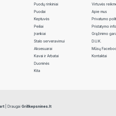
Puodų rinkiniai
Virtuvės reikm
Puodai
Apie mus
Keptuvės
Privatumo poli
Peiliai
Pristatymo inf
Įrankiai
Grąžinimo gara
Stalo serveravimui
D.U.K.
Aksesuarai
Mūsų Faceboo
Kavai ir Arbatai
Kontaktai
Duoninės
Kita
art
| Draugai
Grillkepsnines.lt