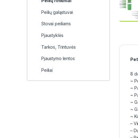
Peilių rinkiniai
Peilių galąstuvai
Stovai peiliams
Pjaustyklės
Tarkos, Trintuvės
Pjaustymo lentos
Pet
Peiliai
8 da
~ Pe
~ Pa
~ P
~ G
~ G
~ K
– Vi
– D
– Pe