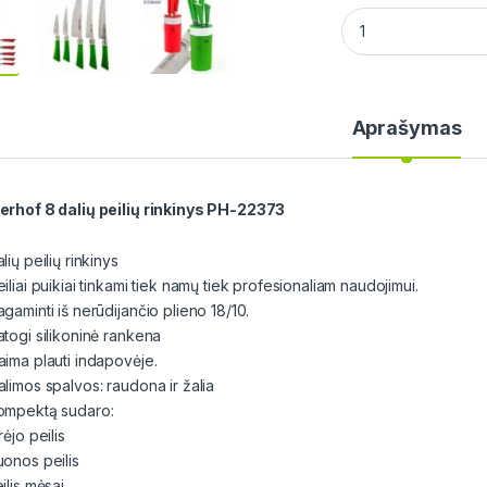
Peterhof 8 dalių pe
Aprašymas
erhof 8 dalių peilių rinkinys PH-22373
lių peilių rinkinys
iliai puikiai tinkami tiek namų tiek profesionaliam naudojimui.
gaminti iš nerūdijančio plieno 18/10.
atogi silikoninė rankena
aima plauti indapovėje.
alimos spalvos: raudona ir žalia
ompektą sudaro:
rėjo peilis
uonos peilis
ilis mėsai