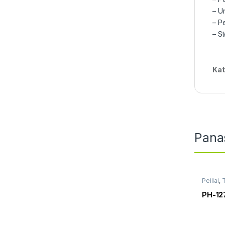
– Un
– P
– S
Kat
Pana
Peiliai
,
T
PH-12