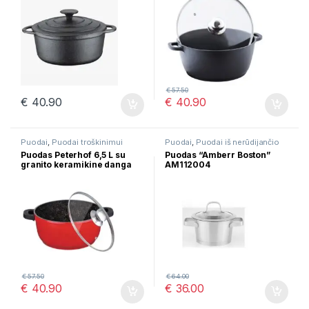
€
57.50
€
40.90
€
40.90
Puodai
,
Puodai troškinimui
Puodai
,
Puodai iš nerūdijančio
plieno
Puodas Peterhof 6,5 L su
Puodas “Amberr Boston”
granito keramikine danga
AM112004
PH-15813-28
€
57.50
€
64.00
€
40.90
€
36.00