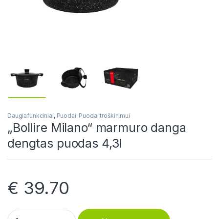
Daugiafunkciniai
,
Puodai
,
Puodai troškinimui
„Bollire Milano“ marmuro danga
dengtas puodas 4,3l
€
39.70
„Bollire Milano“ marmuro danga dengtas puodas 4,3l quantit