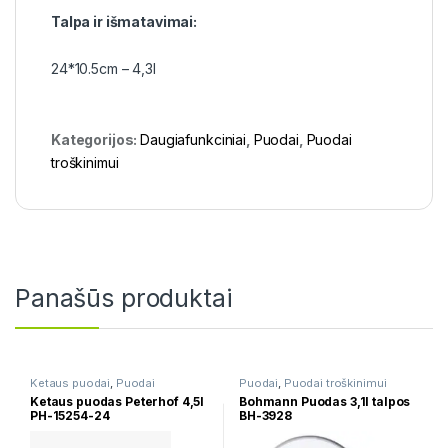
Talpa ir išmatavimai:
24*10.5cm – 4,3l
Kategorijos:
Daugiafunkciniai
,
Puodai
,
Puodai
troškinimui
Panašūs produktai
Ketaus puodai
,
Puodai
Puodai
,
Puodai troškinimui
Ketaus puodas Peterhof 4,5l
Bohmann Puodas 3,1l talpos
PH-15254-24
BH-3928