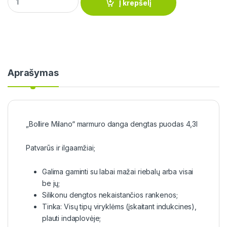
Į krepšelį
Aprašymas
„Bollire Milano“ marmuro danga dengtas puodas 4,3l
Patvarūs ir ilgaamžiai;
Galima gaminti su labai mažai riebalų arba visai
be jų;
Silikonu dengtos nekaistančios rankenos;
Tinka: Visų tipų viryklėms (įskaitant indukcines),
plauti indaplovėje;