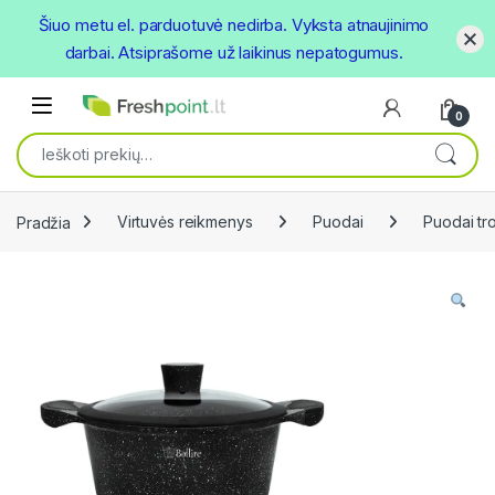
Šiuo metu el. parduotuvė nedirba. Vyksta atnaujinimo
darbai. Atsiprašome už laikinus nepatogumus.
Skip to navigation
Skip to content
Open
0
Ieškoti:
Pradžia
Virtuvės reikmenys
Puodai
Puodai tr