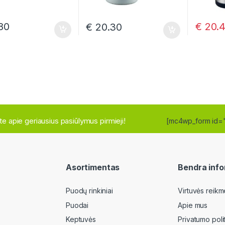
€
20.
80
€
20.30
site apie geriausius pasiūlymus pirmieji!
[mc4wp_form id=
Asortimentas
Bendra info
Puodų rinkiniai
Virtuvės reikm
Puodai
Apie mus
Keptuvės
Privatumo poli