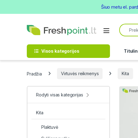
Šiuo metu el. par
Skip to navigation
Skip to content
Search f
Open
Visos kategorijos
Titulin
Pradžia
Virtuvės reikmenys
Kita
Rodyti visas kategorijas
Kita
Plaktuvė