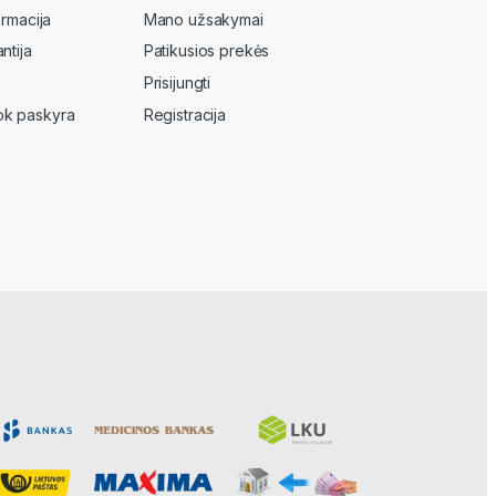
ormacija
Mano užsakymai
ntija
Patikusios prekės
Prisijungti
k paskyra
Registracija