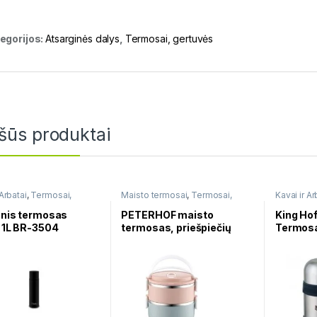
egorijos:
Atsarginės dalys
,
Termosai, gertuvės
šūs produktai
 Arbatai
,
Termosai,
Maisto termosai
,
Termosai,
Kavai ir Ar
s
gertuvės
gertuvės
inis termosas
PETERHOF maisto
King Hof
e 1L BR-3504
termosas, priešpiečių
Termosa
dėžutė