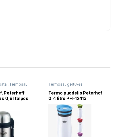
batai
,
Termosai,
Termosai, gertuvės
f, Peterhoff
Termo puodelis Peterhof
s 0,8l talpos
0,4 litro PH-12413