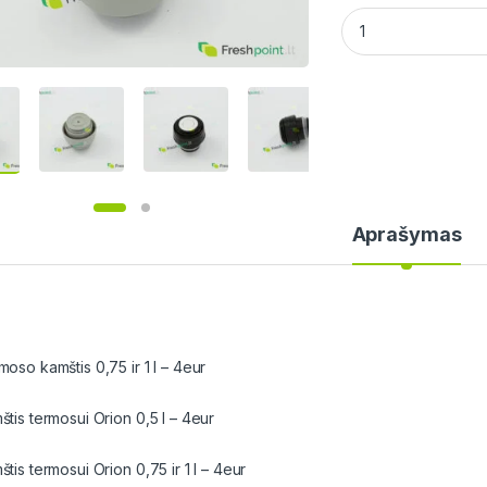
Dalys: Termoso kamš
Aprašymas
moso kamštis 0,75 ir 1 l – 4eur
štis termosui Orion 0,5 l – 4eur
tis termosui Orion 0,75 ir 1 l – 4eur