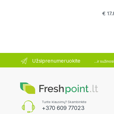
€
17.
Užsiprenumeruokite
...ir sužino
Turite klausimų? Skambinkite
+370 609 77023