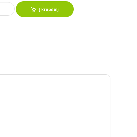
tis 0,5, 0,75 ir 1 L quantity
Į krepšelį