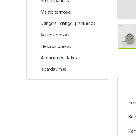
Sulčiaspaudės
Maisto termosai
Dangčiai, dangčių rankenos
Įvairios prekės
Elektros prekės
Atsarginės dalys
Išpardavimas
Ter
Kam
Kamš