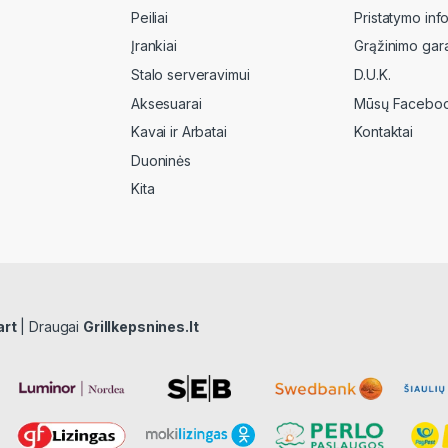
Peiliai
Pristatymo inf
Įrankiai
Grąžinimo gara
Stalo serveravimui
D.U.K.
Aksesuarai
Mūsų Faceboo
Kavai ir Arbatai
Kontaktai
Duoninės
Kita
art
| Draugai
Grillkepsnines.lt