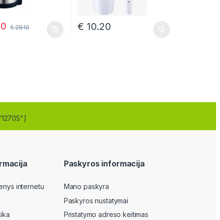
40
€
10.20
€
28.10
"12705"]
rmacija
Paskyros informacija
enys internetu
Mano paskyra
Paskyros nustatymai
tika
Pristatymo adreso keitimas