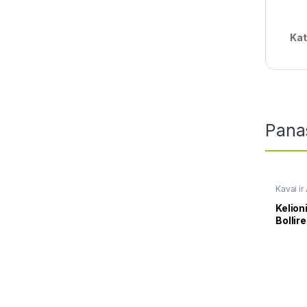
Kat
Pana
Kavai ir
gertuvė
Kelion
Bollir