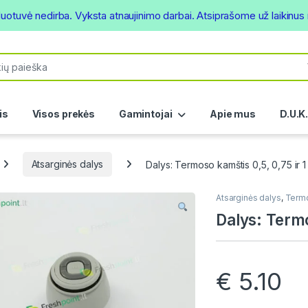
duotuvė nedirba. Vyksta atnaujinimo darbai. Atsiprašome už laikinu
or:
is
Visos prekės
Gamintojai
Apie mus
D.U.K
Atsarginės dalys
Dalys: Termoso kamštis 0,5, 0,75 ir 1
Atsarginės dalys
,
Termo
Dalys: Termo
€
5.10