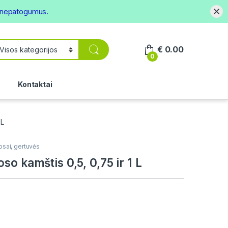
s nepatogumus.
€
0.00
0
.
Kontaktai
 L
sai, gertuvės
so kamštis 0,5, 0,75 ir 1 L