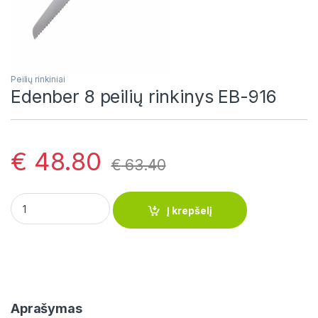
Peilių rinkiniai
Edenber 8 peilių rinkinys EB-916
€
48.80
€
63.40
Edenber 8 peilių rinkinys EB-916 quantity
Į krepšelį
Aprašymas