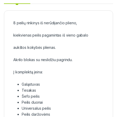
8 peilių rinkinys iš nerūdijančio plieno,
kiekvienas peilis pagamintas iš vieno gabalo
aukštos kokybės plienas.
Akrilo blokas su neslidžiu pagrindu.
Į komplektą įeina:
Galąstuvas
Tesakas
Šefo peilis
Peilis duonai
Universalus peilis
Peilis daržovėms