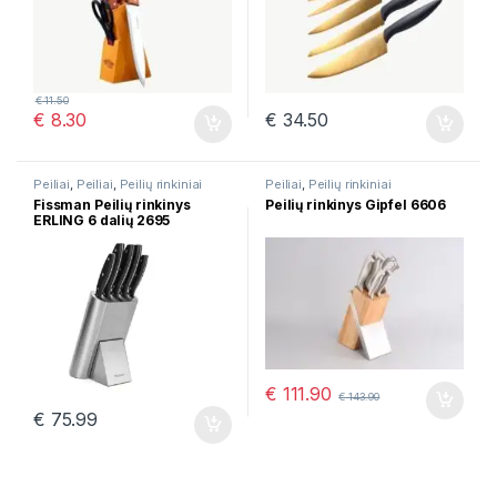
€
11.50
€
8.30
€
34.50
Peiliai
,
Peiliai
,
Peilių rinkiniai
Peiliai
,
Peilių rinkiniai
Fissman Peilių rinkinys
Peilių rinkinys Gipfel 6606
ERLING 6 dalių 2695
€
111.90
€
143.90
€
75.99