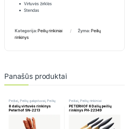
Virtuvės žirklės
Stendas
Kategorija:
Peilių rinkiniai
Žyma:
Peilių
rinkinys
Panašūs produktai
Peiliai
,
Peilių galąstuvai
,
Peilių
Peiliai
,
Peilių rinkiniai
rinkiniai
8 dalių virtuvės rinkinys
PETERHOF 6 Dalių peilių
Peterhof SN-2213
rinkinys PH-22349