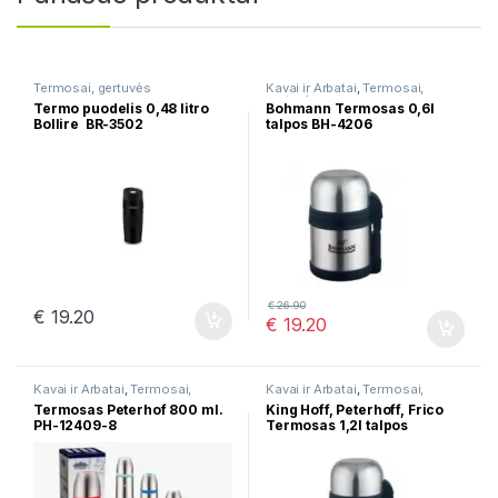
Termosai, gertuvės
Kavai ir Arbatai
,
Termosai,
gertuvės
Termo puodelis 0,48 litro
Bohmann Termosas 0,6l
Bollire BR-3502
talpos BH-4206
€
26.90
€
19.20
€
19.20
Kavai ir Arbatai
,
Termosai,
Kavai ir Arbatai
,
Termosai,
gertuvės
gertuvės
Termosas Peterhof 800 ml.
King Hoff, Peterhoff, Frico
PH-12409-8
Termosas 1,2l talpos