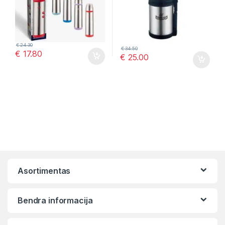
€
24.30
€
34.50
€
17.80
€
25.00
Asortimentas
Bendra informacija