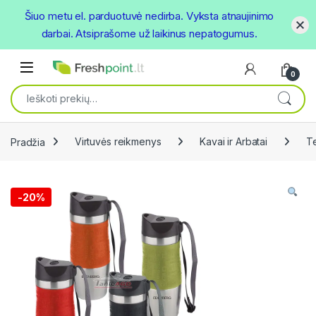
Šiuo metu el. parduotuvė nedirba. Vyksta atnaujinimo
darbai. Atsiprašome už laikinus nepatogumus.
Skip to navigation
Skip to content
Open
0
Ieškoti:
Pradžia
Virtuvės reikmenys
Kavai ir Arbatai
Te
-
20%