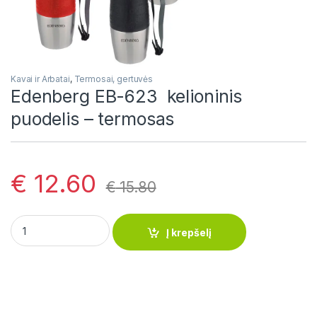
Kavai ir Arbatai
,
Termosai, gertuvės
Edenberg EB-623 kelioninis
puodelis – termosas
€
12.60
€
15.80
Edenberg EB-623 kelioninis puodelis - termosas quantity
Į krepšelį