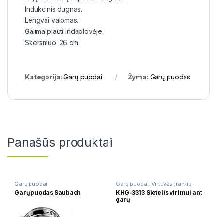
Indukcinis dugnas.
Lengvai valomas.
Galima plauti indaplovėje.
Skersmuo: 26 cm.
Kategorija:
Garų puodai
Žyma:
Garų puodas
Panašūs produktai
Garų puodai
Garų puodai
,
Virtuvės įrankių
rinkiniai
Garų puodas Saubach
KHG-3313 Sietelis virimui ant
garų