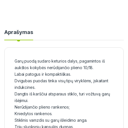
Aprašymas
Garų puodą sudaro keturios dalys, pagamintos iš
aukštos kokybės nerūdijančio plieno 10/18.
Labai patogus ir kompaktiškas.
Dvigubas puodas tinka visų tipų viryklėms, įskaitant
indukcines.
Dangtis iš karščiui atsparaus stiklo, turi vožtuvą garų
išėjimui.
Nerūdijančio plieno rankenos;
Kniedytos rankenos.
Stiklinis vamzdis su garų išleidimo anga.
Trijų sluoksnių kapsulės dugnas.