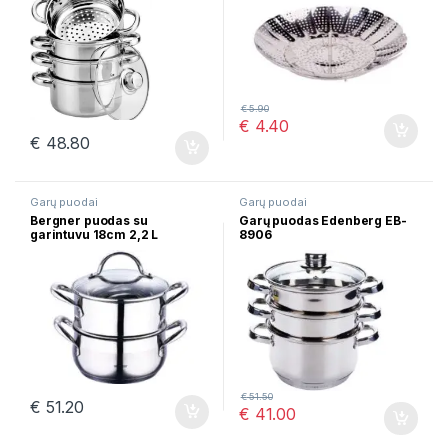
€
5.90
€
4.40
€
48.80
Garų puodai
Garų puodai
Bergner puodas su
Garų puodas Edenberg EB-
garintuvu 18cm 2,2 L
8906
GOURMET BG-6521
€
51.50
€
51.20
€
41.00