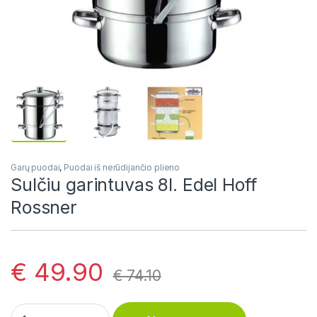
Garų puodai
,
Puodai iš nerūdijančio plieno
Sulčiu garintuvas 8l. Edel Hoff
Rossner
€
49.90
€
74.10
Sulčiu garintuvas 8l. Edel Hoff Rossner quantity