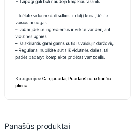
~ Taipogi gali būti naudoja kaip kiaurasamti.
– Įdėkite vidurine dalį sultims ir dalį į kuria įdėsite
vaisius ar uogas.
– Dabar įdėkite ingredientus ir virkite vandenį ant
vidutinės ugnies.
– Išsiskiriantis garai garins sultis iš vaisių ir daržovių.
– Reguliariai nupilkite sultis iš vidutinės dalies, tai
padės padaryti komplekte pridėtas vamzdelis.
Kategorijos:
Garų puodai
,
Puodai iš nerūdijančio
plieno
Panašūs produktai