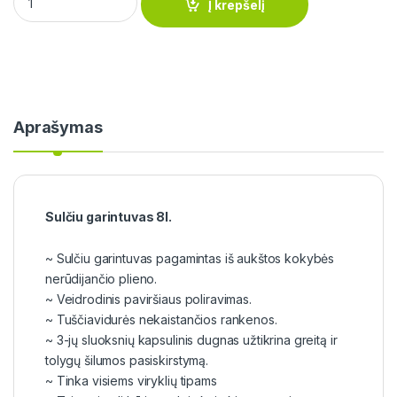
Į krepšelį
Aprašymas
Sulčiu garintuvas 8l.
~ Sulčiu garintuvas pagamintas iš aukštos kokybės
nerūdijančio plieno.
~ Veidrodinis paviršiaus poliravimas.
~ Tuščiavidurės nekaistančios rankenos.
~ 3-jų sluoksnių kapsulinis dugnas užtikrina greitą ir
tolygų šilumos pasiskirstymą.
~ Tinka visiems viryklių tipams