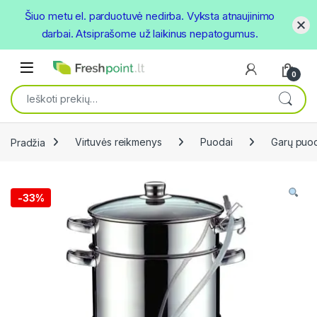
Šiuo metu el. parduotuvė nedirba. Vyksta atnaujinimo
darbai. Atsiprašome už laikinus nepatogumus.
Skip to navigation
Skip to content
Open
0
Ieškoti:
Pradžia
Virtuvės reikmenys
Puodai
Garų puo
-
33%