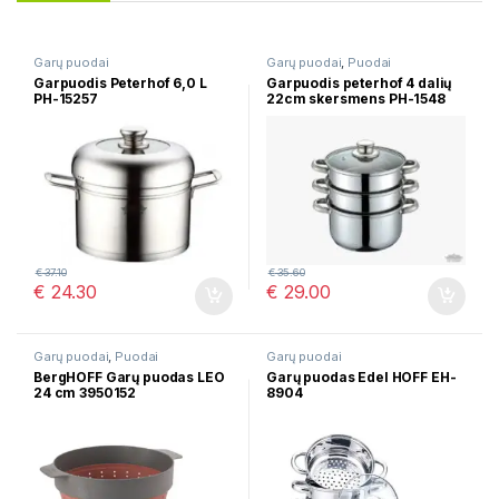
Garų puodai
Garų puodai
,
Puodai
Garpuodis Peterhof 6,0 L
Garpuodis peterhof 4 dalių
PH-15257
22cm skersmens PH-1548
€
37.10
€
35.60
€
24.30
€
29.00
Garų puodai
,
Puodai
Garų puodai
BergHOFF Garų puodas LEO
Garų puodas Edel HOFF EH-
24 cm 3950152
8904