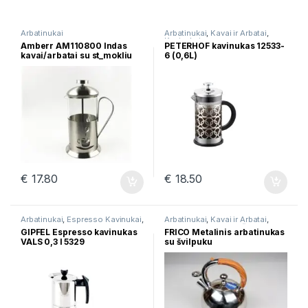
Arbatinukai
Arbatinukai
,
Kavai ir Arbatai
,
Kavinukai
Amberr AM110800 Indas
PETERHOF kavinukas 12533-
kavai/arbatai su st_mokliu
6 (0,6L)
Amberr 800ml
€
17.80
€
18.50
Arbatinukai
,
Espresso Kavinukai
,
Arbatinukai
,
Kavai ir Arbatai
,
Kavai ir Arbatai
,
Kavinukai
Virduliai
,
Virduliai su švilpuku
GIPFEL Espresso kavinukas
FRICO Metalinis arbatinukas
VALS 0,3 l 5329
su švilpuku