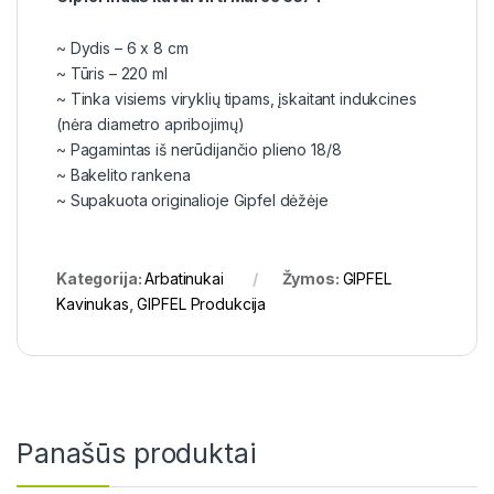
~ Dydis – 6 x 8 cm
~ Tūris – 220 ml
~ Tinka visiems viryklių tipams, įskaitant indukcines
(nėra diametro apribojimų)
~ Pagamintas iš nerūdijančio plieno 18/8
~ Bakelito rankena
~ Supakuota originalioje Gipfel dėžėje
Kategorija:
Arbatinukai
Žymos:
GIPFEL
Kavinukas
,
GIPFEL Produkcija
Panašūs produktai