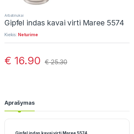
Arbatinukai
Gipfel indas kavai virti Maree 5574
Kiekis:
Neturime
€
16.90
€
25.30
Aprašymas
Gipfel indas kavai virti Maree 5574