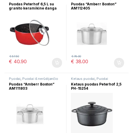
plieno
Puodas Peterhof 6,5 L su
Puodas “Amberr Boston”
granito keramikine danga
AM112405
PH-15813-28
€
57.50
€
76.00
€
40.90
€
38.00
Puodai
,
Puodai iš nerūdijančio
Ketaus puodai
,
Puodai
plieno
Puodas “Amberr Boston”
Ketaus puodas Peterhof 2,5
AM111803
PH-15254