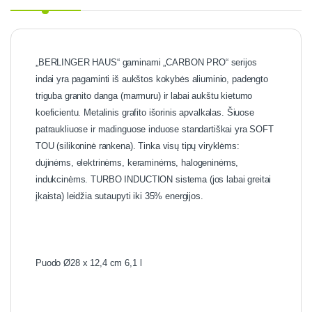
„BERLINGER HAUS“ gaminami „CARBON PRO“ serijos
indai yra pagaminti iš aukštos kokybės aliuminio, padengto
triguba granito danga (marmuru) ir labai aukštu kietumo
koeficientu. Metalinis grafito išorinis apvalkalas. Šiuose
patraukliuose ir madinguose induose standartiškai yra SOFT
TOU (silikoninė rankena). Tinka visų tipų viryklėms:
dujinėms, elektrinėms, keraminėms, halogeninėms,
indukcinėms. TURBO INDUCTION sistema (jos labai greitai
įkaista) leidžia sutaupyti iki 35% energijos.
Puodo Ø28 x 12,4 cm 6,1 l