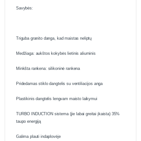
Savybės:
Triguba granito danga, kad maistas neliptų
Medžiaga: aukštos kokybės lietinis aliuminis
Minkšta rankena: silikoninė rankena
Pridedamas stiklo dangtelis su ventiliacijos anga
Plastikinis dangtelis lengvam maisto laikymui
TURBO INDUCTION sistema (jie labai greitai įkaista) 35%
taupo energiją
Galima plauti indaplovėje