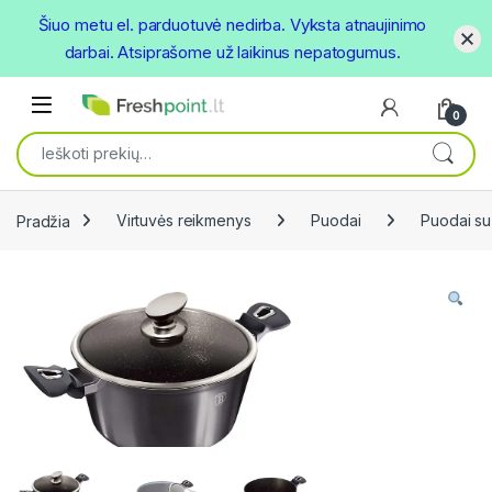
Šiuo metu el. parduotuvė nedirba. Vyksta atnaujinimo
darbai. Atsiprašome už laikinus nepatogumus.
Skip to navigation
Skip to content
Open
0
Ieškoti:
Pradžia
Virtuvės reikmenys
Puodai
Puodai su