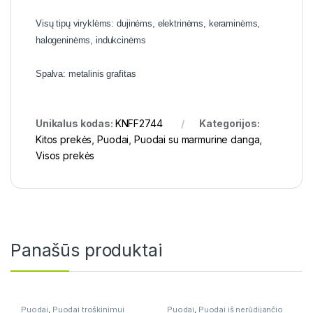
Visų tipų viryklėms: dujinėms, elektrinėms, keraminėms,
halogeninėms, indukcinėms
Spalva: metalinis grafitas
Unikalus kodas:
KNFF2744
Kategorijos:
Kitos prekės
,
Puodai
,
Puodai su marmurine danga
,
Visos prekės
Panašūs produktai
Puodai
,
Puodai troškinimui
Puodai
,
Puodai iš nerūdijančio