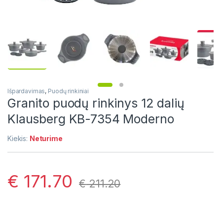
Išpardavimas
,
Puodų rinkiniai
Granito puodų rinkinys 12 dalių
Klausberg KB-7354 Moderno
Kiekis:
Neturime
€
171.70
€
211.20