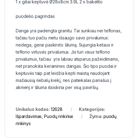
1 x giliai keptuvė Ø28x8cm 3.9L 2 x bakelito
puodelio pagrindas
Danga yra padengta granitu. Tai sunkiau nei teflonas,
tačiau tuo pačiu metu išsaugo savo privalumus:
nedega, gerai paskirsto šilumą. Sujungia ketaus ir
teflono virtuvės privalumus. Jis turi visus teflono
privalumus, tačiau yra labiau atsparus pažeidimams,
net pranoksta keramines dangas. Šio tipo puodai ir
keptuvės taip pat leidžia kepti maistą naudojant
mažiausią riebalų kiekį, nes patiekalas panašus į
akmenį ir šiluma išsiskiria per visą paviršių.
Unikalus kodas:
12628
Kategorijos:
Išpardavimas
,
Puodų rinkiniai
Žyma:
puodų
rinkinys