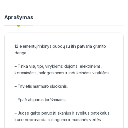
Aprašymas
12 elementų rinkinys puodų su itin patvaria granito
danga
– Tinka visų tipų viryklėms: dujoms, elektrinėms,
keraminėms, halogeninėms ir indukcinėms viryklėms.
– Trivietis marmuro sluoksnis.
– Ypač atsparus įbrėžimams.
– Juose galite paruošti skanius ir sveikus patiekalus,
kurie nepraranda sultingumo ir maistinės vertės.