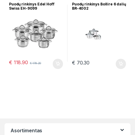
Puodų rinkinys Edel Hoff
Puodų rinkinys Bollire 6 dalių
Swiss EH-9099
BR-4002
€
118.90
€
70.30
€
178.20
Asortimentas