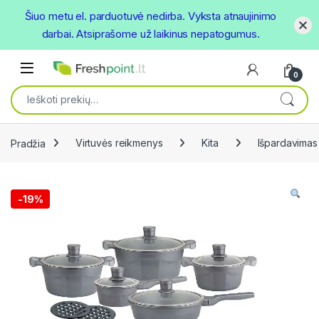
Šiuo metu el. parduotuvė nedirba. Vyksta atnaujinimo
darbai. Atsiprašome už laikinus nepatogumus.
Skip to navigation
Skip to content
Open
0
Ieškoti:
Pradžia
Virtuvės reikmenys
Kita
Išpardavimas
-
19%