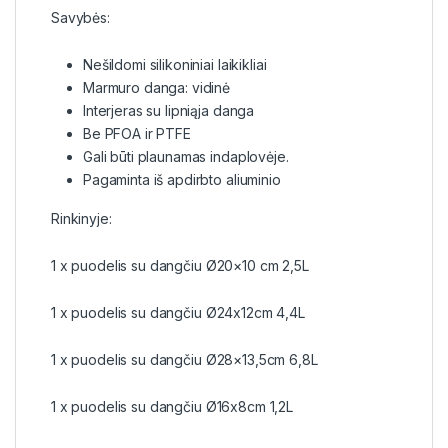
Savybės:
Nešildomi silikoniniai laikikliai
Marmuro danga: vidinė
Interjeras su lipniąja danga
Be PFOA ir PTFE
Gali būti plaunamas indaplovėje.
Pagaminta iš apdirbto aliuminio
Rinkinyje:
1 x puodelis su dangčiu Ø20×10 cm 2,5L
1 x puodelis su dangčiu Ø24x12cm 4,4L
1 x puodelis su dangčiu Ø28×13,5cm 6,8L
1 x puodelis su dangčiu Ø16x8cm 1,2L