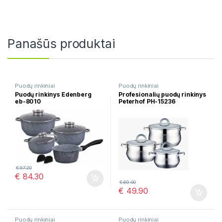
Panašūs produktai
Puodų rinkiniai
Puodų rinkiniai
Puodų rinkinys Edenberg
Profesionalių puodų rinkinys
eb-8010
Peterhof PH-15236
€
97.20
€
84.30
€
69.00
€
49.90
Puodų rinkiniai
Puodų rinkiniai