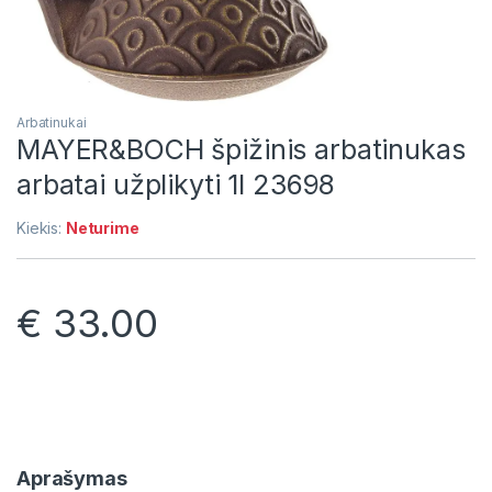
Arbatinukai
MAYER&BOCH špižinis arbatinukas
arbatai užplikyti 1l 23698
Kiekis:
Neturime
€
33.00
Aprašymas