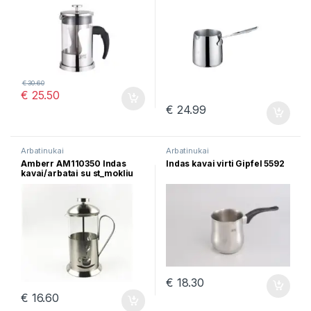
€
30.60
€
25.50
€
24.99
Arbatinukai
Arbatinukai
Amberr AM110350 Indas
Indas kavai virti Gipfel 5592
kavai/arbatai su st_mokliu
Amberr 350ml
€
18.30
€
16.60