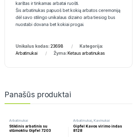
karštas ir tinkamas arbatai ruošti.
Šis arbatinukas papuoš bet kokią arbatos ceremoniją
dėl savo stilingo unikalaus dizaino arba tiesiog bus
nuostabi dovana bet kokiai progai.
Unikalus kodas:
23698
Kategorija:
Arbatinukai
Žyma:
Ketaus arbatinukas
Panašūs produktai
Arbatinukai
Arbatinukai
,
Kavinukai
Stiklinis arbatinis su
Gipfel Kavos virimo indas
stūmokliu Gipfel 7203
8128