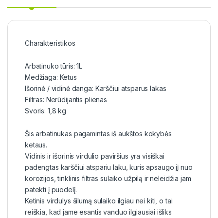
Charakteristikos
Arbatinuko tūris: 1L
Medžiaga: Ketus
Išorinė / vidinė danga: Karščiui atsparus lakas
Filtras: Nerūdijantis plienas
Svoris: 1,8 kg
Šis arbatinukas pagamintas iš aukštos kokybės
ketaus.
Vidinis ir išorinis virdulio paviršius yra visiškai
padengtas karščiui atspariu laku, kuris apsaugo jį nuo
korozijos, tinklinis filtras sulaiko užpilą ir neleidžia jam
patekti į puodelį.
Ketinis virdulys šilumą sulaiko ilgiau nei kiti, o tai
reiškia, kad jame esantis vanduo ilgiausiai išliks