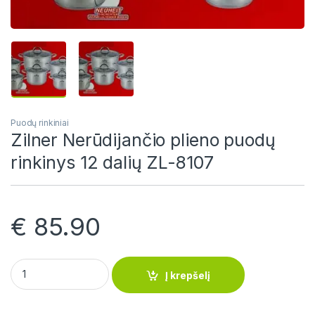
Puodų rinkiniai
Zilner Nerūdijančio plieno puodų
rinkinys 12 dalių ZL-8107
€
85.90
Zilner Nerūdijančio plieno puodų rinkinys 12 dalių ZL-8107 qua
Į krepšelį