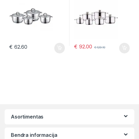
€
92.00
€
62.60
€
129.10
Asortimentas
Bendra informacija