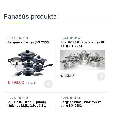
Panašūs produktai
Puodų rinkiniai
Puodų rinkiniai
Bergner rinkinys (BG 2366)
Edel HOFF Puodų rinkinys 10
dalių EH-9074
€
83.10
€
198.00
€
224.40
Puodų rinkiniai
Puodų rinkiniai
PETERHOF 8 dalių puodų
Bergner Puodų rinkinys 12
rinkinys (2,1L, 2,9L , 3,9L,
dalių BG-2182
6,5L) PH-15805