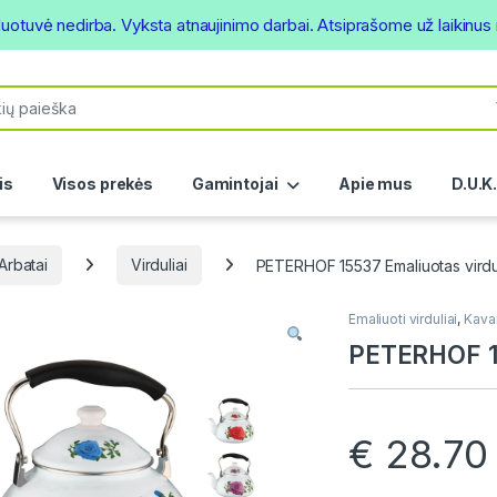
duotuvė nedirba. Vyksta atnaujinimo darbai. Atsiprašome už laikinu
or:
is
Visos prekės
Gamintojai
Apie mus
D.U.K
 Arbatai
Virduliai
PETERHOF 15537 Emaliuotas virdu
Emaliuoti virduliai
,
Kavai
PETERHOF 15
€
28.70