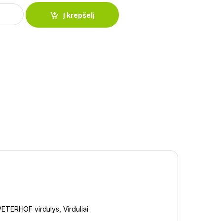
liuotas virdulys (5L) quantity
Į krepšelį
PETERHOF virdulys
,
Virduliai