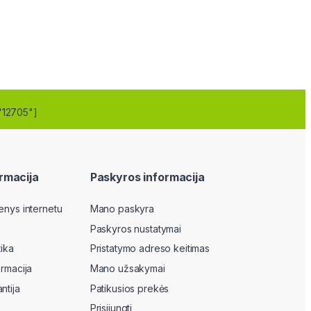
"12705"]
rmacija
Paskyros informacija
enys internetu
Mano paskyra
Paskyros nustatymai
tika
Pristatymo adreso keitimas
ormacija
Mano užsakymai
ntija
Patikusios prekės
Prisijungti