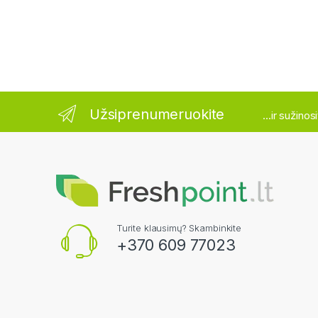
Užsiprenumeruokite
...ir sužino
Turite klausimų? Skambinkite
+370 609 77023