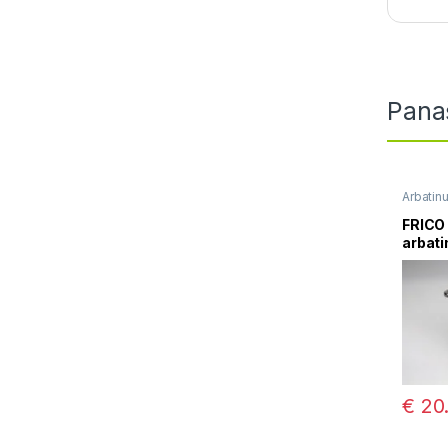
Pana
Arbatin
Virduliai
FRICO 
arbati
€
20