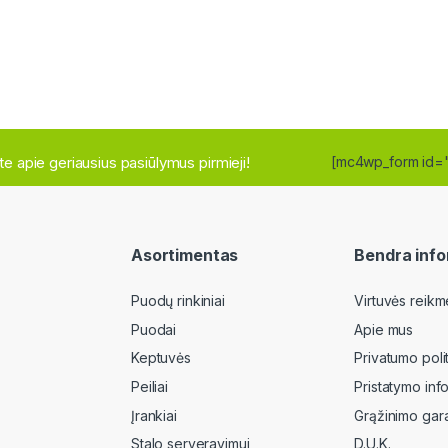
site apie geriausius pasiūlymus pirmieji!
[mc4wp_form id=
Asortimentas
Bendra info
Puodų rinkiniai
Virtuvės reikm
Puodai
Apie mus
Keptuvės
Privatumo poli
Peiliai
Pristatymo inf
Įrankiai
Grąžinimo gara
Stalo serveravimui
D.U.K.