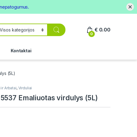
s nepatogumus.
€
0.00
0
.
Kontaktai
lys (5L)
 ir Arbatai
,
Virduliai
537 Emaliuotas virdulys (5L)