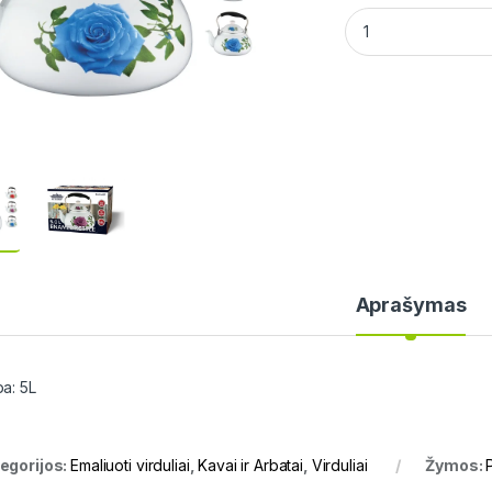
PETERHOF 15537 Ema
Aprašymas
pa: 5L
egorijos:
Emaliuoti virduliai
,
Kavai ir Arbatai
,
Virduliai
Žymos: