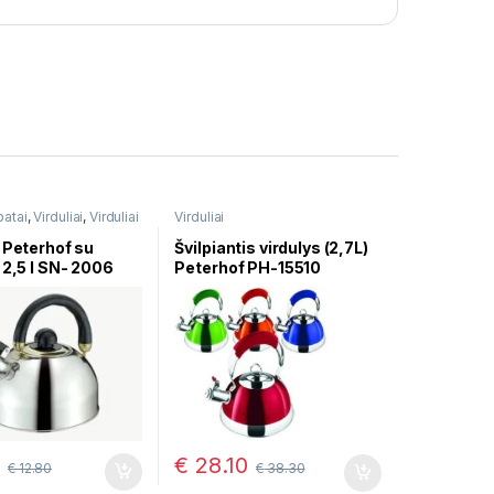
batai
,
Virduliai
,
Virduliai
Virduliai
u
 Peterhof su
Švilpiantis virdulys (2,7L)
 2,5 l SN- 2006
Peterhof PH-15510
€
28.10
€
12.80
€
38.30