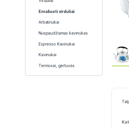
Virduliai
Emaliuoti virduliai
Arbatinukai
Nuspaudžiamas kavinukas
Espresso Kavinukai
Kavinukai
Termosai, gertuvės
Tal
Kat