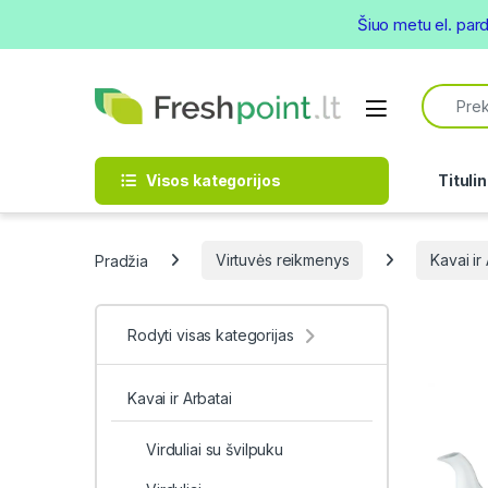
Šiuo metu el. par
Skip to navigation
Skip to content
Search f
Open
Visos kategorijos
Titulin
Pradžia
Virtuvės reikmenys
Kavai ir
Rodyti visas kategorijas
Kavai ir Arbatai
Virduliai su švilpuku