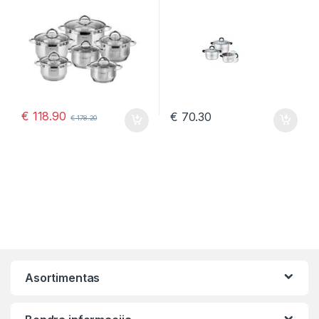
€
118.90
€
70.30
€
178.20
Asortimentas