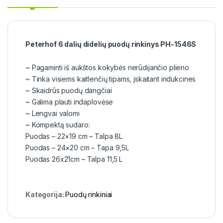
Peterhof 6 dalių didelių puodų rinkinys PH-1546S
~ Pagaminti iš aukštos kokybės nerūdijančio plieno
~ Tinka visiems kaitlenčių tipams, įskaitant indukcines
~ Skaidrūs puodų dangčiai
~ Galima plauti indaplovėse
~ Lengvai valomi
~ Kompektą sudaro:
Puodas – 22×19 cm – Talpa 8L
Puodas – 24×20 cm – Tapa 9,5L
Puodas 26x21cm – Talpa 11,5.L
Kategorija:
Puodų rinkiniai