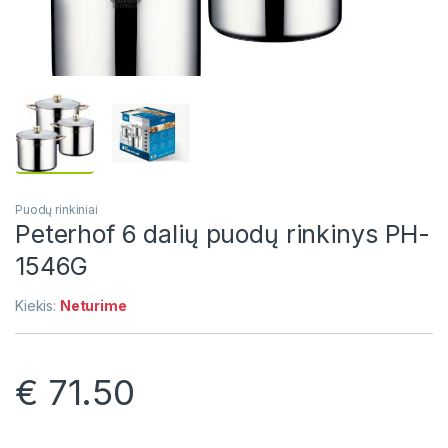
Puodų rinkiniai
Peterhof 6 dalių puodų rinkinys PH-
1546G
Kiekis:
Neturime
€
71.50