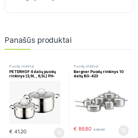
Panašūs produktai
Puodų rinkiniai
Puodų rinkiniai
PETERHOF 4 dalių puodų
Bergner Puodų rinkinys 10
rinkinys (3,9L , 6,5L) PH-
dalių BG-423
15275
€
86.80
€
121.50
€
41.20