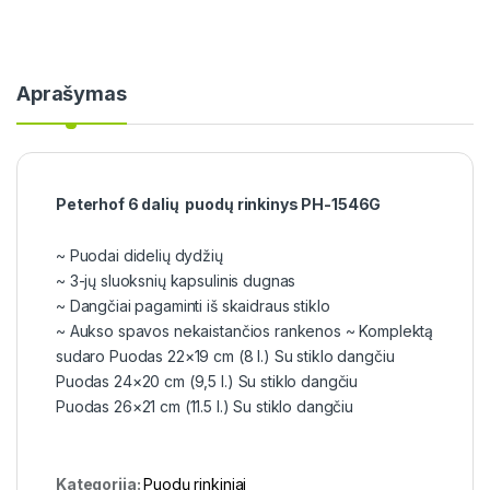
Aprašymas
Peterhof 6 dalių puodų rinkinys PH-1546G
~ Puodai didelių dydžių
~ 3-jų sluoksnių kapsulinis dugnas
~ Dangčiai pagaminti iš skaidraus stiklo
~ Aukso spavos nekaistančios rankenos ~ Komplektą
sudaro Puodas 22×19 cm (8 l.) Su stiklo dangčiu
Puodas 24×20 cm (9,5 l.) Su stiklo dangčiu
Puodas 26×21 cm (11.5 l.) Su stiklo dangčiu
Kategorija:
Puodų rinkiniai