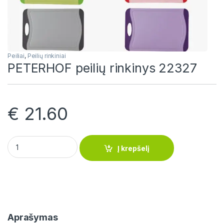
Peiliai
,
Peilių rinkiniai
PETERHOF peilių rinkinys 22327
€
21.60
PETERHOF peilių rinkinys 22327 quantity
Į krepšelį
Aprašymas