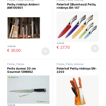
Peiliai
,
Peilių rinkiniai
Peiliai
,
Peilių rinkiniai
Peilių rinkinys Amberr
Peterhof (Blumhaus) Peilių
AM100601
rinkinys BH-147
€
37.70
€
45.00
€
27.70
€
30.00
Peiliai
,
Peiliai
Peiliai
,
Peilių rinkiniai
Peilis duonai 20 cm
Peterhof Peilių rinkinys SN-
Gourmet 1399652
2203
€
32.00