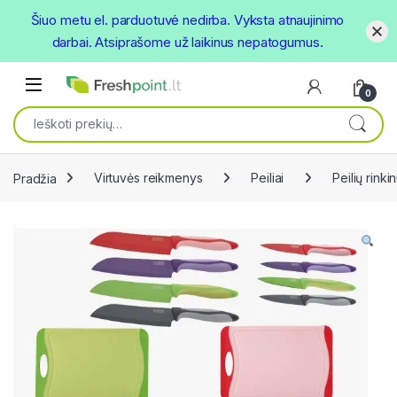
Šiuo metu el. parduotuvė nedirba. Vyksta atnaujinimo
darbai. Atsiprašome už laikinus nepatogumus.
Skip to navigation
Skip to content
Open
0
Ieškoti:
Pradžia
Virtuvės reikmenys
Peiliai
Peilių rinkin