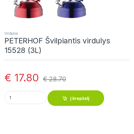
Virduliai
PETERHOF Švilpiantis virdulys
15528 (3L)
€
17.80
€
28.70
PETERHOF Švilpiantis virdulys 15528 (3L) quantity
Į krepšelį