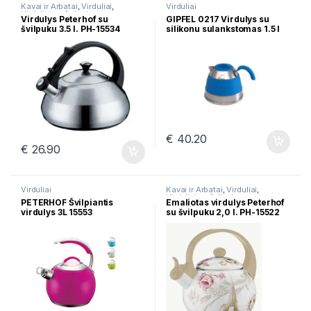
Kavai ir Arbatai
,
Virduliai
,
Virduliai
Virduliai su švilpuku
Virdulys Peterhof su
GIPFEL 0217 Virdulys su
švilpuku 3.5 l. PH-15534
silikonu sulankstomas 1.5 l
€
40.20
€
26.90
Virduliai
Kavai ir Arbatai
,
Virduliai
,
Virduliai su švilpuku
PETERHOF Švilpiantis
Emaliotas virdulys Peterhof
virdulys 3L 15553
su švilpuku 2,0 l. PH-15522