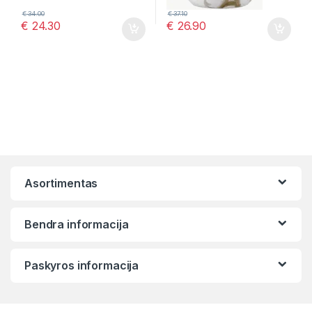
€
34.00
€
37.10
€
24.30
€
26.90
Asortimentas
Bendra informacija
Paskyros informacija