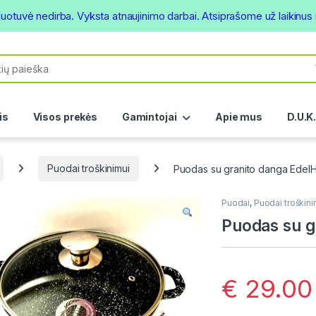
duotuvė nedirba. Vyksta atnaujinimo darbai. Atsiprašome už laikinu
or:
is
Visos prekės
Gamintojai
Apie mus
D.U.K
Puodai troškinimui
Puodas su granito danga Edel
Puodai
,
Puodai troškini
Puodas su g
€
29.00