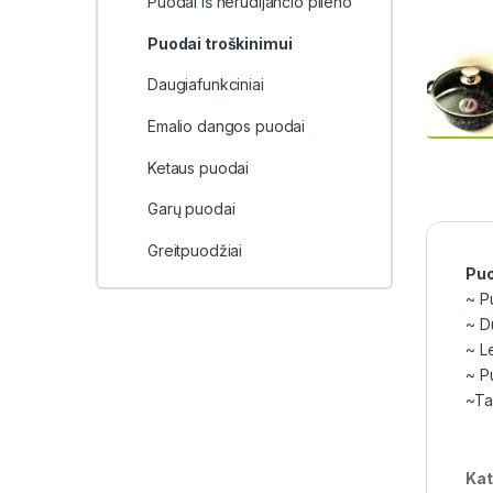
Puodai iš nerūdijančio plieno
Puodai troškinimui
Daugiafunkciniai
Emalio dangos puodai
Ketaus puodai
Garų puodai
Greitpuodžiai
Puo
~ P
~ D
~ L
~ P
~Ta
Kat