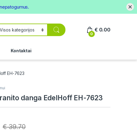
s nepatogumus.
€
0.00
0
.
Kontaktai
Hoff EH-7623
mui
ranito danga EdelHoff EH-7623
€
39.70