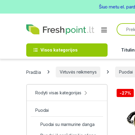
Šiuo metu el. par
Skip to navigation
Skip to content
Search f
Open
Visos kategorijos
Titulin
Pradžia
Virtuvės reikmenys
Puodai
Rodyti visas kategorijas
-
27%
Puodai
Puodai su marmurine danga