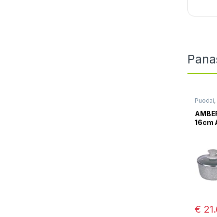
Pana
Puodai
,
AMBERR
16cm 
€
21.