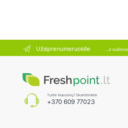
Užsiprenumeruokite
...ir sužino
Turite klausimų? Skambinkite
+370 609 77023