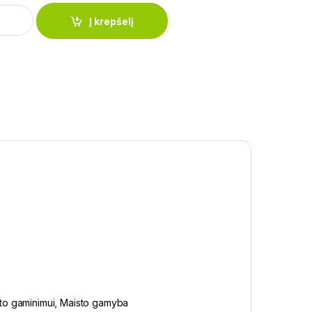
danga EdelHoff EH-7623 quantity
Į krepšelį
to gaminimui
,
Maisto gamyba