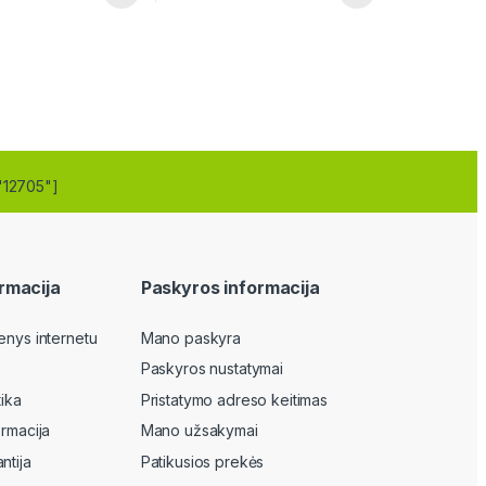
"12705"]
rmacija
Paskyros informacija
enys internetu
Mano paskyra
Paskyros nustatymai
tika
Pristatymo adreso keitimas
ormacija
Mano užsakymai
ntija
Patikusios prekės