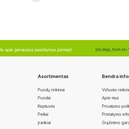
site apie geriausius pasiūlymus pirmieji!
[mc4wp_form id=
Asortimentas
Bendra info
Puodų rinkiniai
Virtuvės reikm
Puodai
Apie mus
Keptuvės
Privatumo poli
Peiliai
Pristatymo inf
Įrankiai
Grąžinimo gara