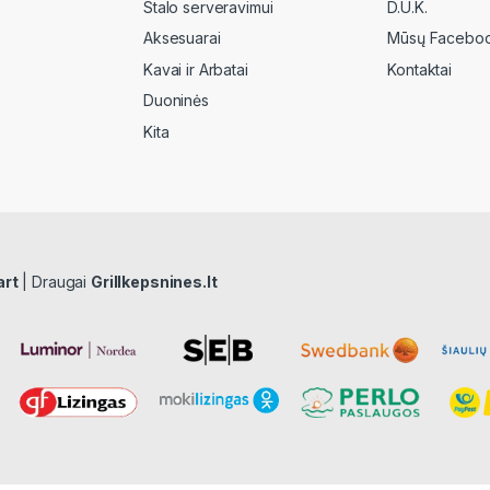
Stalo serveravimui
D.U.K.
Aksesuarai
Mūsų Faceboo
Kavai ir Arbatai
Kontaktai
Duoninės
Kita
art
| Draugai
Grillkepsnines.lt