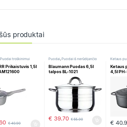
šūs produktai
Puodai troškinimui
Puodai
,
Puodai iš nerūdijančio
Ketaus pu
plieno
 Prikaistuvis 1,5l
Blaumann Puodas 6,5l
Ketaus 
AM121600
talpos BL-1021
4,5l PH
€
39.70
€
55.00
60
€
40.
€
40.90