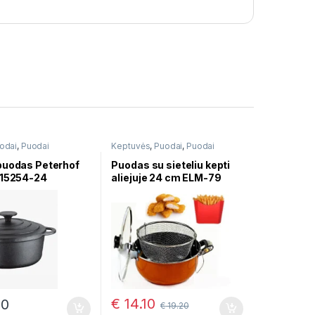
odai
,
Puodai
Keptuvės
,
Puodai
,
Puodai
troškinimui
puodas Peterhof
Puodas su sieteliu kepti
-15254-24
aliejuje 24 cm ELM-79
€
14.10
90
€
19.20