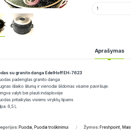
Puodas su granito 
Aprašymas
das su granito danga EdelHoff EH-7623
uodas padengtas granito danga
ugnas išlaiko šilumą ir vienodai šildomas visame paviršiuje.
engva valyti bei plauti indaplovėje
uodas pritaikytas visiems viryklių tipams
lpa: 6,5 L
egorijos:
Puodai
,
Puodai troškinimui
Žymos:
Freshpoint
,
Mais