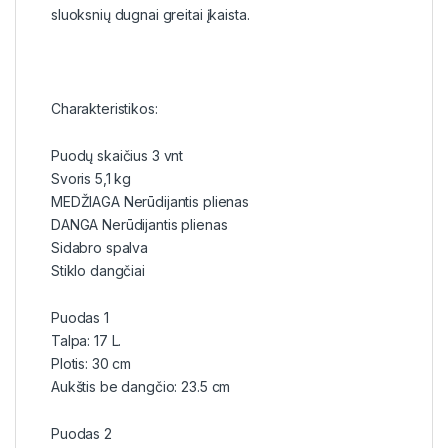
sluoksnių dugnai greitai įkaista.
Charakteristikos:
Puodų skaičius 3 vnt
Svoris 5,1 kg
MEDŽIAGA Nerūdijantis plienas
DANGA Nerūdijantis plienas
Sidabro spalva
Stiklo dangčiai
Puodas 1
Talpa: 17 L.
Plotis: 30 cm
Aukštis be dangčio: 23.5 cm
Puodas 2