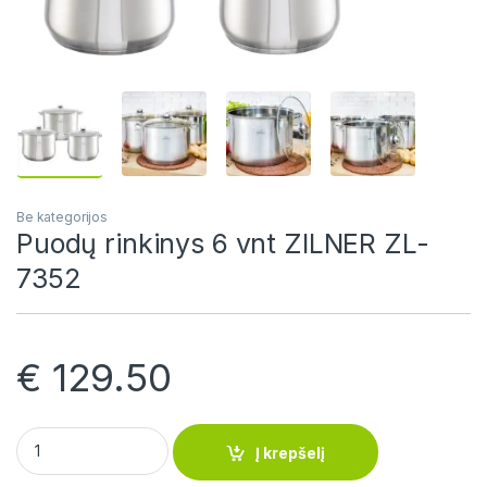
Be kategorijos
Puodų rinkinys 6 vnt ZILNER ZL-
7352
€
129.50
Puodų rinkinys 6 vnt ZILNER ZL-7352 quantity
Į krepšelį