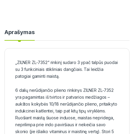
Aprašymas
„ZILNER ZL-7352“ rinkinį sudaro 3 ypač talpūs puodai
su 3 funkciniais stikliniais dangčiais. Tai leidžia
patogiai gaminti maistą.
6 dalių nerūdijančio plieno rinkinys ZILNER ZL-7352
yra pagamintas iš tvirtos ir patvarios medžiagos –
aukštos kokybės 10/18 nerūdijančio plieno, pritaikyto
indukcinei kaitlentei, taip pat kitų tipų viryklėms.
Ruošiant maistą šiuose induose, maistas nepridega,
neprilimpa prie indo paviršiaus ir nekeičia savo
skonio (jie išlaiko vitaminus ir maistinę vertę). Stori 5