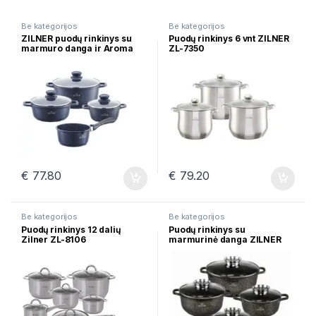
Be kategorijos
Be kategorijos
ZILNER puodų rinkinys su
Puodų rinkinys 6 vnt ZILNER
marmuro danga ir Aroma
ZL-7350
Knob dangčiais 4vnt ZL-
7016
€
77.80
€
79.20
Be kategorijos
Be kategorijos
Puodų rinkinys 12 dalių
Puodų rinkinys su
Zilner ZL-8106
marmurinė danga ZILNER
ZL-7209