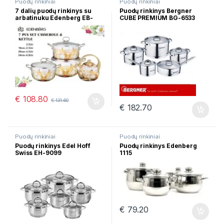
Puodų rinkiniai
Puodų rinkiniai
7 dalių puodų rinkinys su
Puodų rinkinys Bergner
arbatinuku Edenberg EB-
CUBE PREMIUM BG-6533
1839
€
108.80
€
131.60
€
182.70
Puodų rinkiniai
Puodų rinkiniai
Puodų rinkinys Edel Hoff
Puodų rinkinys Edenberg
Swiss EH-9099
1115
€
79.20