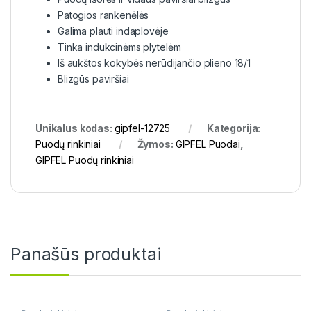
Patogios rankenėlės
Galima plauti indaplovėje
Tinka indukcinėms plytelėm
Iš aukštos kokybės nerūdijančio plieno 18/1
Blizgūs paviršiai
Unikalus kodas:
gipfel-12725
Kategorija:
Puodų rinkiniai
Žymos:
GIPFEL Puodai
,
GIPFEL Puodų rinkiniai
Panašūs produktai