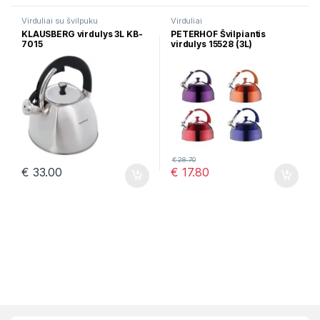
Virduliai su švilpuku
Virduliai
KLAUSBERG virdulys 3L KB-
PETERHOF Švilpiantis
7015
virdulys 15528 (3L)
€
28.70
€
33.00
€
17.80