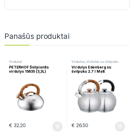
Panašūs produktai
Virduliai
Virduliai
,
Virduliai su švilpuku
PETERHOF Švilpiantis
Virdulys Edenberg su
virdulys 15635 (3,3L)
švilpuku 2.7 l Matt
€
32.20
€
26.50