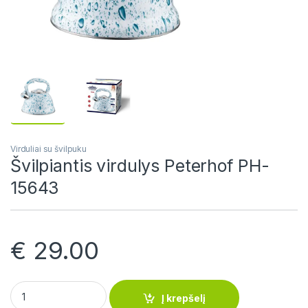
Virduliai su švilpuku
Švilpiantis virdulys Peterhof PH-
15643
€
29.00
Švilpiantis virdulys Peterhof PH-15643 quantity
Į krepšelį