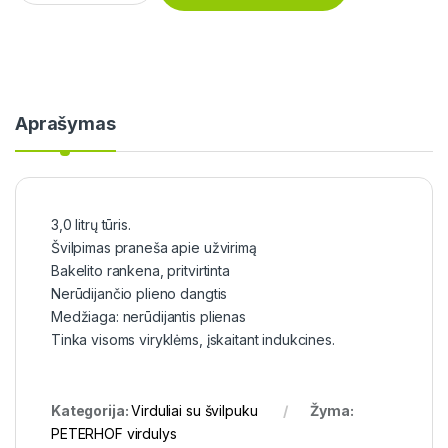
Aprašymas
3,0 litrų tūris.
Švilpimas praneša apie užvirimą
Bakelito rankena, pritvirtinta
Nerūdijančio plieno dangtis
Medžiaga: nerūdijantis plienas
Tinka visoms viryklėms, įskaitant indukcines.
Kategorija:
Virduliai su švilpuku
Žyma:
PETERHOF virdulys