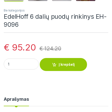
Be kategorijos
EdelHoff 6 dalių puodų rinkinys EH-
9096
€
95.20
€
124.20
EdelHoff 6 dalių puodų rinkinys EH-9096 quantity
Į krepšelį
Aprašymas