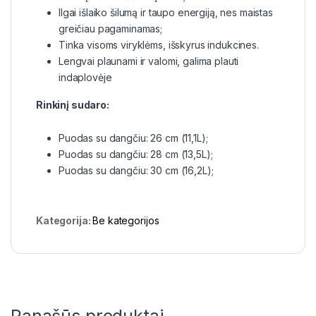
Ilgai išlaiko šilumą ir taupo energiją, nes maistas
greičiau pagaminamas;
Tinka visoms viryklėms, išskyrus indukcines.
Lengvai plaunami ir valomi, galima plauti
indaplovėje
Rinkinį sudaro:
Puodas su dangčiu: 26 cm (11,1L);
Puodas su dangčiu: 28 cm (13,5L);
Puodas su dangčiu: 30 cm (16,2L);
Kategorija:
Be kategorijos