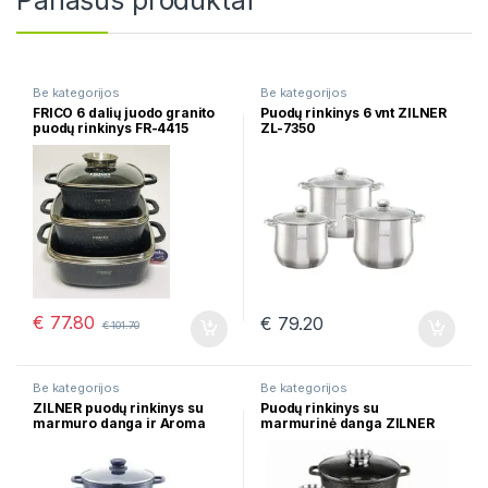
Panašūs produktai
Be kategorijos
Be kategorijos
FRICO 6 dalių juodo granito
Puodų rinkinys 6 vnt ZILNER
puodų rinkinys FR-4415
ZL-7350
€
77.80
€
79.20
€
101.70
Be kategorijos
Be kategorijos
ZILNER puodų rinkinys su
Puodų rinkinys su
marmuro danga ir Aroma
marmurinė danga ZILNER
Knob dangčiais 4vnt ZL-
ZL-7209
7016