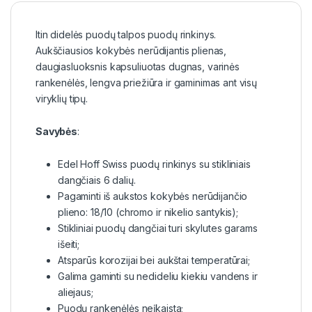
Itin didelės puodų talpos puodų rinkinys.
Aukščiausios kokybės nerūdijantis plienas,
daugiasluoksnis kapsuliuotas dugnas, varinės
rankenėlės, lengva priežiūra ir gaminimas ant visų
viryklių tipų.
Savybės
:
Edel Hoff Swiss puodų rinkinys su stikliniais
dangčiais 6 dalių.
Pagaminti iš aukstos kokybės nerūdijančio
plieno: 18/10 (chromo ir nikelio santykis);
Stikliniai puodų dangčiai turi skylutes garams
išeiti;
Atsparūs korozijai bei aukštai temperatūrai;
Galima gaminti su nedideliu kiekiu vandens ir
aliejaus;
Puodų rankenėlės neįkaista;