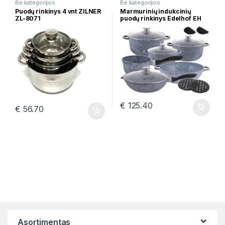
Be kategorijos
Be kategorijos
Puodų rinkinys 4 vnt ZILNER
Marmurinių indukcinių
ZL-8071
puodų rinkinys Edelhof EH
7691
€
125.40
€
56.70
Asortimentas