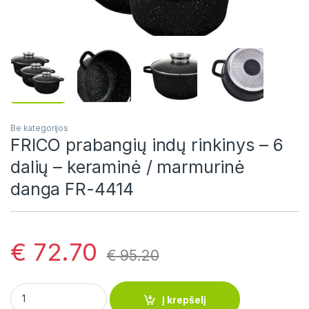
Be kategorijos
FRICO prabangių indų rinkinys – 6
dalių – keraminė / marmurinė
danga FR-4414
€
72.70
€
95.20
FRICO prabangių indų rinkinys - 6 dalių - keraminė / marmuri
Į krepšelį