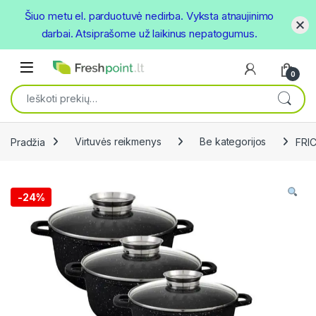
Šiuo metu el. parduotuvė nedirba. Vyksta atnaujinimo
darbai. Atsiprašome už laikinus nepatogumus.
Skip to navigation
Skip to content
Open
0
Ieškoti:
Pradžia
Virtuvės reikmenys
Be kategorijos
FRIC
-
24%