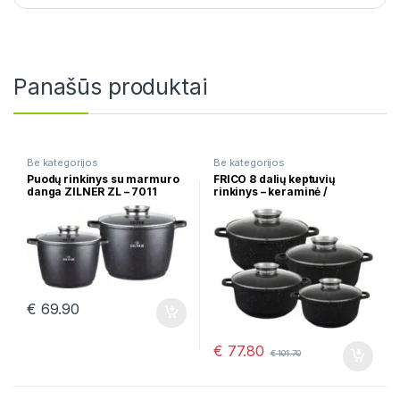
Panašūs produktai
Be kategorijos
Be kategorijos
Puodų rinkinys su marmuro
FRICO 8 dalių keptuvių
danga ZILNER ZL – 7011
rinkinys – keraminė /
marmurinė danga FR-4416
€
69.90
€
77.80
€
101.70