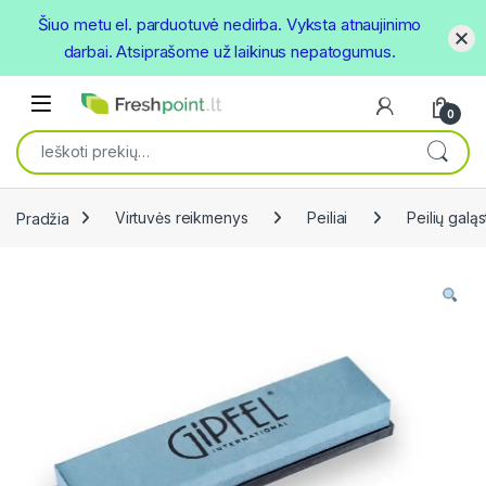
Šiuo metu el. parduotuvė nedirba. Vyksta atnaujinimo
darbai. Atsiprašome už laikinus nepatogumus.
Skip to navigation
Skip to content
Open
0
Ieškoti:
Pradžia
Virtuvės reikmenys
Peiliai
Peilių galąs