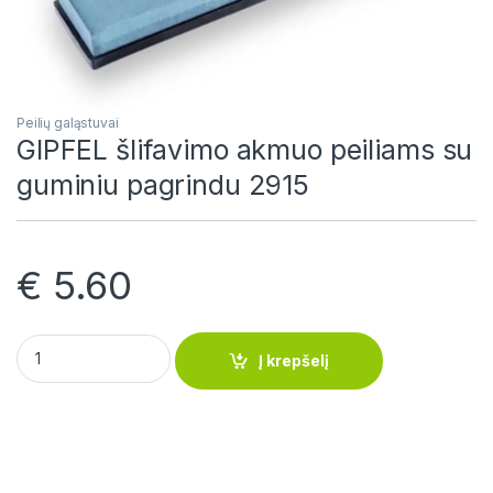
Peilių galąstuvai
GIPFEL šlifavimo akmuo peiliams su
guminiu pagrindu 2915
€
5.60
GIPFEL šlifavimo akmuo peiliams su guminiu pagrindu 2915 qu
Į krepšelį