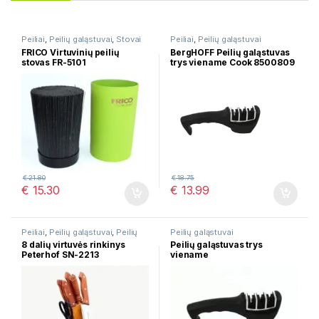
Peiliai
,
Peilių galąstuvai
,
Stovai
Peiliai
,
Peilių galąstuvai
peiliams
,
Virtuvės įrankių
FRICO Virtuvinių peilių
BergHOFF Peilių galąstuvas
rinkiniai
stovas FR-5101
trys viename Cook 8500809
€
21.80
€
18.75
€
15.30
€
13.99
Peiliai
,
Peilių galąstuvai
,
Peilių
Peilių galąstuvai
rinkiniai
8 dalių virtuvės rinkinys
Peilių galąstuvas trys
Peterhof SN-2213
viename