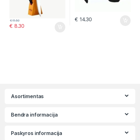
€
14.30
€
11.50
€
8.30
Asortimentas
Bendra informacija
Paskyros informacija