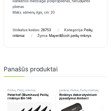
Rankenos medžiaga: polipropilenas, nerūdijantis
plienas
Maks. ašmenų ilgis, cm: 20
Unikalus kodas:
28753
Kategorija:
Peilių
rinkiniai
Žyma:
Mayer&Boch peilių rinknys
Panašūs produktai
Peiliai
,
Peilių rinkiniai
Įrankiai
,
Peiliai
,
Peilių rinkiniai
,
Stalo įrankiai
,
Virtuvės įrankių
Peterhof (Blumhaus) Peilių
Rinkinys dekoratyviniam
rinkiniai
rinkinys BH-146
pjaustymui Amberr
AM000817