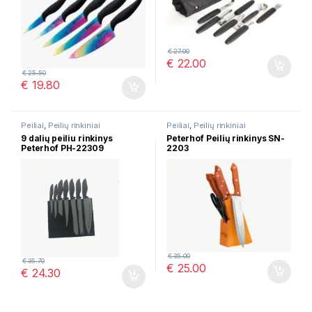
€
27.00
€
22.00
€
25.50
€
19.80
Peiliai
,
Peilių rinkiniai
Peiliai
,
Peilių rinkiniai
9 dalių peiliu rinkinys
Peterhof Peilių rinkinys SN-
Peterhof PH-22309
2203
€
35.00
€
35.70
€
25.00
€
24.30