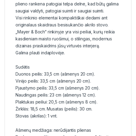
plieno rankena patogiai telpa delne, kad būtų galima
saugiai valdyti, patogiai suimti ir saugiai suimti.
Visi rinkinio elementai kompaktiškai dedami ant
originalaus skaidraus besisukančio akrilo stovo.
„Mayer & Boch“ rinkinyje yra visi peiliai, kurių reikia
kasdieniam maisto ruošimui, o stilingas, modernus
dizainas praskaidrins jūsų virtuvės interjerą.
Galima plauti indaplovėje.
Sudėtis
Duonos peilis: 33,5 cm (ašmenys 20 cm).
Virėjo peilis: 33,5 cm (ašmenys 20 cm).
Pjaustymo peilis: 33,5 cm (ašmenys 20 cm).
Naudingas peilis: 23 cm (ašmenys 12 cm).
Plaktukas peiliui: 20,5 cm (ašmenys 8 cm).
Žirklės: 18,5 cm. Musatas (peilis): 30 cm.
Stovas (akrilas): 1 vnt.
Ašmenų medžiaga: nerūdijantis plienas