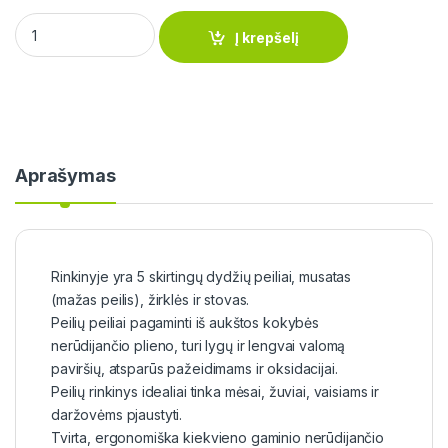
MAYER&BOCH peilių rinkinys 8 dalių su galąstuvu ir žirklėmis,
Į krepšelį
Aprašymas
Rinkinyje yra 5 skirtingų dydžių peiliai, musatas
(mažas peilis), žirklės ir stovas.
Peilių peiliai pagaminti iš aukštos kokybės
nerūdijančio plieno, turi lygų ir lengvai valomą
paviršių, atsparūs pažeidimams ir oksidacijai.
Peilių rinkinys idealiai tinka mėsai, žuviai, vaisiams ir
daržovėms pjaustyti.
Tvirta, ergonomiška kiekvieno gaminio nerūdijančio