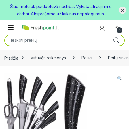
Šiuo metu el. parduotuvė nedirba. Vyksta atnaujinimo
darbai. Atsiprašome už laikinus nepatogumus.
Skip to navigation
Skip to content
Open
0
Ieškoti:
Pradžia
Virtuvės reikmenys
Peiliai
Peilių rinkin