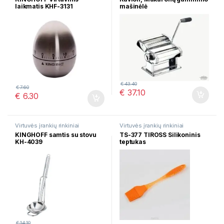
laikmatis KHF-3131
mašinėlė
€
43.40
€
7.60
€
37.10
€
6.30
Virtuvės įrankių rinkiniai
Virtuvės įrankių rinkiniai
KINGHOFF samtis su stovu
TS-377 TIROSS Silikoninis
KH-4039
teptukas
€
14.10