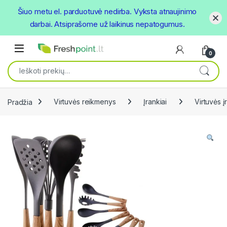
Šiuo metu el. parduotuvė nedirba. Vyksta atnaujinimo
darbai. Atsiprašome už laikinus nepatogumus.
Skip to navigation
Skip to content
Open
0
Ieškoti:
Pradžia
Virtuvės reikmenys
Įrankiai
Virtuvės įr